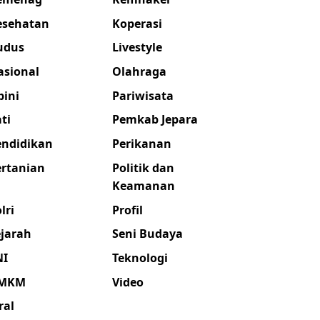
esehatan
Koperasi
udus
Livestyle
asional
Olahraga
pini
Pariwisata
ti
Pemkab Jepara
endidikan
Perikanan
ertanian
Politik dan
Keamanan
lri
Profil
ejarah
Seni Budaya
NI
Teknologi
MKM
Video
ral