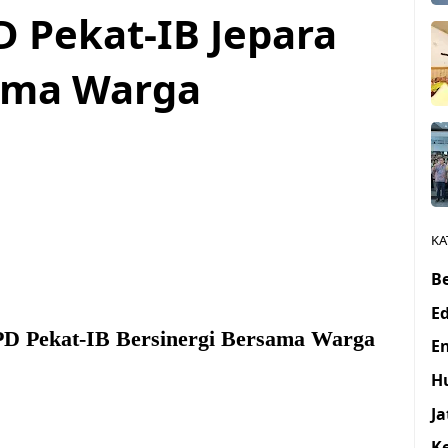
 Pekat-IB Jepara
sama Warga
1
KA
Be
E
D Pekat-IB Bersinergi Bersama Warga
E
H
J
K