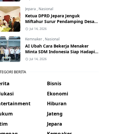
Jepara
,
Nasional
Ketua DPRD Jepara Jenguk
Miftahur Surur Pendamping Desa
yang Sakit
Jul 14, 2026
Kemnaker
,
Nasional
AI Ubah Cara Bekerja Menaker
Minta SDM Indonesia Siap Hadapi
Dunia Kerja Baru
Jul 14, 2026
TEGORI BERITA
rita
Bisnis
dukasi
Ekonomi
ntertainment
Hiburan
ukum
Jateng
atim
Jepara
emenag
Kemnaker