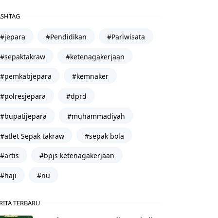
SHTAG
#jepara
#Pendidikan
#Pariwisata
#sepaktakraw
#ketenagakerjaan
#pemkabjepara
#kemnaker
#polresjepara
#dprd
#bupatijepara
#muhammadiyah
#atlet Sepak takraw
#sepak bola
#artis
#bpjs ketenagakerjaan
#haji
#nu
RITA TERBARU