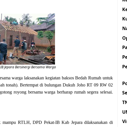
K
K
N
O
Pa
P
P
IB Jepara Bersinergi Bersama Warga
bersama warga laksanakan kegiatan baksos Bedah Rumah untuk
Po
ah tonah). Bertempat di bulungan Dukuh Joho RT 09 RW 02
gotong royong bersama warga berharap rumah segera selesai.
S
T
U
Vi
ak mampu RTLH, DPD Pekat-IB Kab Jepara dilaksanakan di