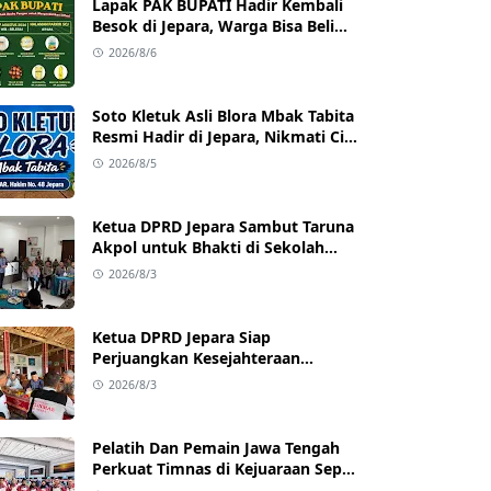
Lapak PAK BUPATI Hadir Kembali
Besok di Jepara, Warga Bisa Beli
Beras hingga Minyak Goreng
2026/8/6
dengan Harga Terjangkau
Soto Kletuk Asli Blora Mbak Tabita
Resmi Hadir di Jepara, Nikmati Cita
Rasa Autentik Mulai Rp10 Ribu
2026/8/5
Ketua DPRD Jepara Sambut Taruna
Akpol untuk Bhakti di Sekolah
Rakyat Jepara
2026/8/3
Ketua DPRD Jepara Siap
Perjuangkan Kesejahteraan
Satlinmas Jepara
2026/8/3
Pelatih Dan Pemain Jawa Tengah
Perkuat Timnas di Kejuaraan Sepak
takraw Internasional