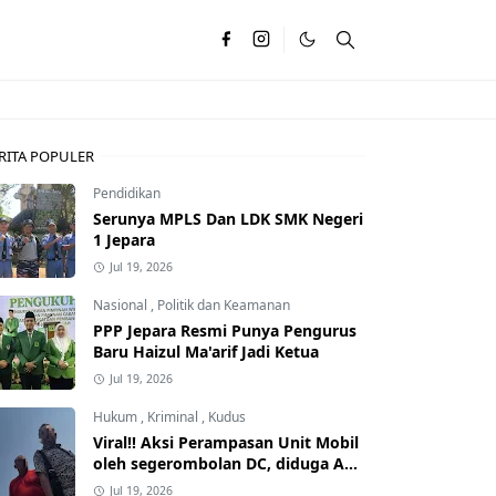
RITA POPULER
Pendidikan
Serunya MPLS Dan LDK SMK Negeri
1 Jepara
Jul 19, 2026
Nasional
,
Politik dan Keamanan
PPP Jepara Resmi Punya Pengurus
Baru Haizul Ma'arif Jadi Ketua
Jul 19, 2026
Hukum
,
Kriminal
,
Kudus
Viral!! Aksi Perampasan Unit Mobil
oleh segerombolan DC, diduga Ada
Dalangnya
Jul 19, 2026