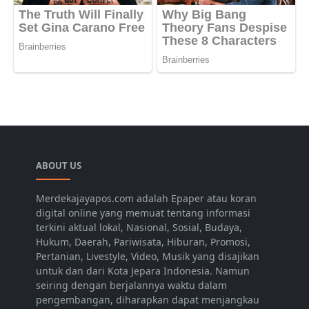
ABOUT US
Merdekajayapos.com adalah Epaper atau koran
digital online yang memuat tentang informasi
terkini aktual lokal, Nasional, Sosial, Budaya,
Hukum, Daerah, Pariwisata, Hiburan, Promosi,
Pertanian, Livestyle, Video, Musik yang disajikan
untuk dan dari Kota Jepara Indonesia. Namun
seiring dengan berjalannya waktu dalam
pengembangan, diharapkan dapat menjangkau