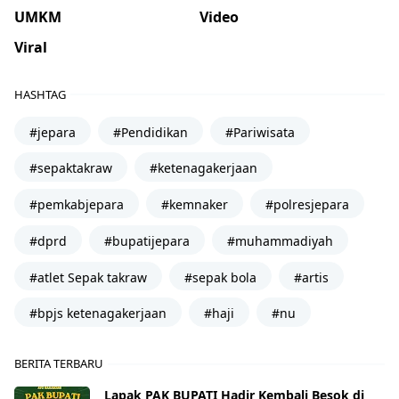
UMKM
Video
Viral
HASHTAG
#jepara
#Pendidikan
#Pariwisata
#sepaktakraw
#ketenagakerjaan
#pemkabjepara
#kemnaker
#polresjepara
#dprd
#bupatijepara
#muhammadiyah
#atlet Sepak takraw
#sepak bola
#artis
#bpjs ketenagakerjaan
#haji
#nu
BERITA TERBARU
Lapak PAK BUPATI Hadir Kembali Besok di