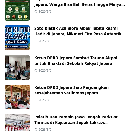
Jepara, Warga Bisa Beli Beras hingga Minyak
Goreng dengan Harga Terjangkau
2026/8/6
Soto Kletuk Asli Blora Mbak Tabita Resmi
Hadir di Jepara, Nikmati Cita Rasa Autentik
Mulai Rp10 Ribu
2026/8/5
Ketua DPRD Jepara Sambut Taruna Akpol
untuk Bhakti di Sekolah Rakyat Jepara
2026/8/3
Ketua DPRD Jepara Siap Perjuangkan
Kesejahteraan Satlinmas Jepara
2026/8/3
Pelatih Dan Pemain Jawa Tengah Perkuat
Timnas di Kejuaraan Sepak takraw
Internasional
2026/8/2