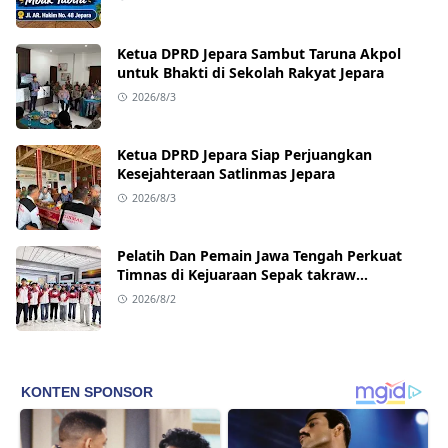
Ketua DPRD Jepara Sambut Taruna Akpol
untuk Bhakti di Sekolah Rakyat Jepara
2026/8/3
Ketua DPRD Jepara Siap Perjuangkan
Kesejahteraan Satlinmas Jepara
2026/8/3
Pelatih Dan Pemain Jawa Tengah Perkuat
Timnas di Kejuaraan Sepak takraw
Internasional
2026/8/2