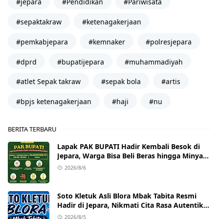
#jepara
#Pendidikan
#Pariwisata
#sepaktakraw
#ketenagakerjaan
#pemkabjepara
#kemnaker
#polresjepara
#dprd
#bupatijepara
#muhammadiyah
#atlet Sepak takraw
#sepak bola
#artis
#bpjs ketenagakerjaan
#haji
#nu
BERITA TERBARU
Lapak PAK BUPATI Hadir Kembali Besok di
Jepara, Warga Bisa Beli Beras hingga Minyak
Goreng dengan Harga Terjangkau
2026/8/6
Soto Kletuk Asli Blora Mbak Tabita Resmi
Hadir di Jepara, Nikmati Cita Rasa Autentik
Mulai Rp10 Ribu
2026/8/5