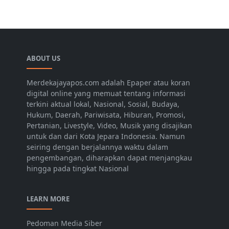
ABOUT US
Merdekajayapos.com adalah Epaper atau koran
digital online yang memuat tentang informasi
terkini aktual lokal, Nasional, Sosial, Budaya,
Hukum, Daerah, Pariwisata, Hiburan, Promosi,
Pertanian, Livestyle, Video, Musik yang disajikan
untuk dan dari Kota Jepara Indonesia. Namun
seiring dengan berjalannya waktu dalam
pengembangan, diharapkan dapat menjangkau
hingga pada tingkat Nasional
LEARN MORE
Pedoman Media Siber