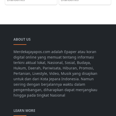
ABOUT US
Merdekajayapos.com adalah Epaper atau koran
digital online yang memuat tentang informasi
terkini aktual lokal, Nasional, Sosial, Budaya,
Hukum, Daerah, Pariwisata, Hiburan, Promosi,
Pertanian, Livestyle, Video, Musik yang disajikan
untuk dan dari Kota Jepara Indonesia. Namun
seiring dengan berjalannya waktu dalam
pengembangan, diharapkan dapat menjangkau
hingga pada tingkat Nasional
LEARN MORE