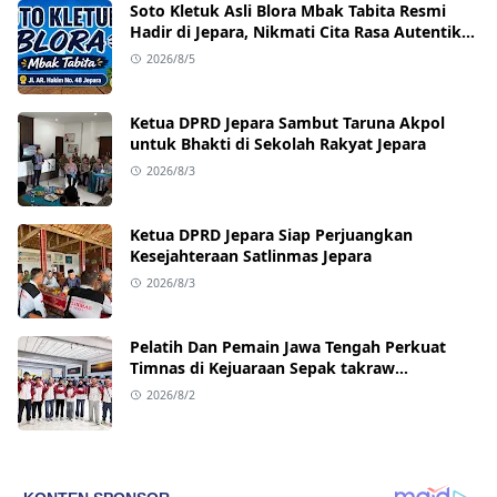
Soto Kletuk Asli Blora Mbak Tabita Resmi
Hadir di Jepara, Nikmati Cita Rasa Autentik
Mulai Rp10 Ribu
2026/8/5
Ketua DPRD Jepara Sambut Taruna Akpol
untuk Bhakti di Sekolah Rakyat Jepara
2026/8/3
Ketua DPRD Jepara Siap Perjuangkan
Kesejahteraan Satlinmas Jepara
2026/8/3
Pelatih Dan Pemain Jawa Tengah Perkuat
Timnas di Kejuaraan Sepak takraw
Internasional
2026/8/2