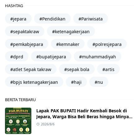
HASHTAG
#jepara
#Pendidikan
#Pariwisata
#sepaktakraw
#ketenagakerjaan
#pemkabjepara
#kemnaker
#polresjepara
#dprd
#bupatijepara
#muhammadiyah
#atlet Sepak takraw
#sepak bola
#artis
#bpjs ketenagakerjaan
#haji
#nu
BERITA TERBARU
Lapak PAK BUPATI Hadir Kembali Besok di
Jepara, Warga Bisa Beli Beras hingga Minyak
Goreng dengan Harga Terjangkau
2026/8/6