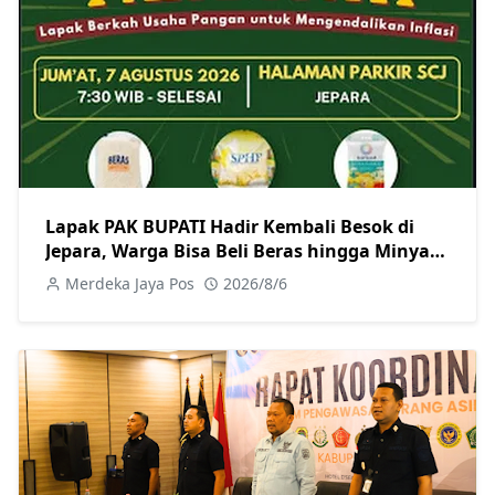
Lapak PAK BUPATI Hadir Kembali Besok di
Jepara, Warga Bisa Beli Beras hingga Minyak
Goreng dengan Harga Terjangkau
Merdeka Jaya Pos
2026/8/6