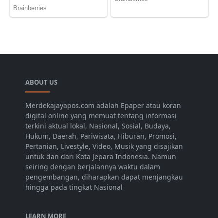
ABOUT US
Merdekajayapos.com adalah Epaper atau koran
digital online yang memuat tentang informasi
terkini aktual lokal, Nasional, Sosial, Budaya,
Hukum, Daerah, Pariwisata, Hiburan, Promosi,
Pertanian, Livestyle, Video, Musik yang disajikan
untuk dan dari Kota Jepara Indonesia. Namun
seiring dengan berjalannya waktu dalam
pengembangan, diharapkan dapat menjangkau
hingga pada tingkat Nasional
LEARN MORE