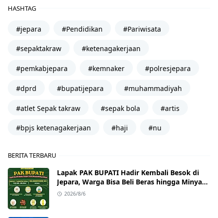
HASHTAG
#jepara
#Pendidikan
#Pariwisata
#sepaktakraw
#ketenagakerjaan
#pemkabjepara
#kemnaker
#polresjepara
#dprd
#bupatijepara
#muhammadiyah
#atlet Sepak takraw
#sepak bola
#artis
#bpjs ketenagakerjaan
#haji
#nu
BERITA TERBARU
Lapak PAK BUPATI Hadir Kembali Besok di
Jepara, Warga Bisa Beli Beras hingga Minyak
Goreng dengan Harga Terjangkau
2026/8/6