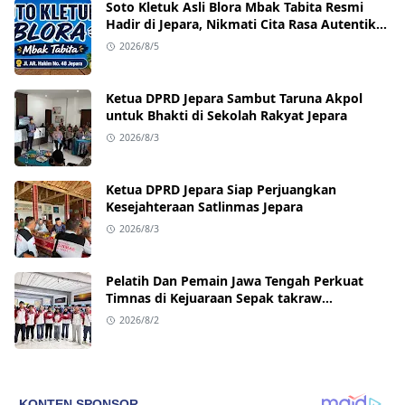
Soto Kletuk Asli Blora Mbak Tabita Resmi
Hadir di Jepara, Nikmati Cita Rasa Autentik
Mulai Rp10 Ribu
2026/8/5
Ketua DPRD Jepara Sambut Taruna Akpol
untuk Bhakti di Sekolah Rakyat Jepara
2026/8/3
Ketua DPRD Jepara Siap Perjuangkan
Kesejahteraan Satlinmas Jepara
2026/8/3
Pelatih Dan Pemain Jawa Tengah Perkuat
Timnas di Kejuaraan Sepak takraw
Internasional
2026/8/2