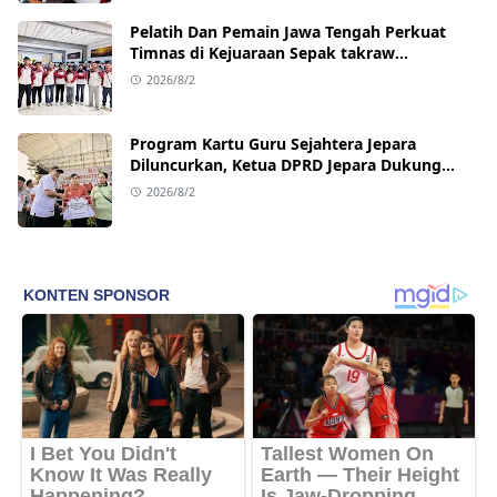
Pelatih Dan Pemain Jawa Tengah Perkuat
Timnas di Kejuaraan Sepak takraw
Internasional
2026/8/2
Program Kartu Guru Sejahtera Jepara
Diluncurkan, Ketua DPRD Jepara Dukung
Kesejahteraan Guru
2026/8/2