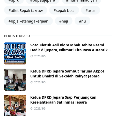
#atlet Sepak takraw
#sepak bola
#artis
#bpjs ketenagakerjaan
#haji
#nu
BERITA TERBARU
Soto Kletuk Asli Blora Mbak Tabita Resmi
Hadir di Jepara, Nikmati Cita Rasa Autentik
Mulai Rp10 Ribu
2026/8/5
Ketua DPRD Jepara Sambut Taruna Akpol
untuk Bhakti di Sekolah Rakyat Jepara
2026/8/3
Ketua DPRD Jepara Siap Perjuangkan
Kesejahteraan Satlinmas Jepara
2026/8/3