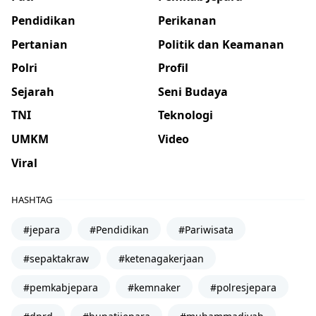
Pendidikan
Perikanan
Pertanian
Politik dan Keamanan
Polri
Profil
Sejarah
Seni Budaya
TNI
Teknologi
UMKM
Video
Viral
HASHTAG
#jepara
#Pendidikan
#Pariwisata
#sepaktakraw
#ketenagakerjaan
#pemkabjepara
#kemnaker
#polresjepara
#dprd
#bupatijepara
#muhammadiyah