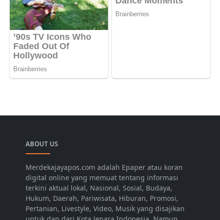
ABOUT US
Merdekajayapos.com adalah Epaper atau koran
digital online yang memuat tentang informasi
terkini aktual lokal, Nasional, Sosial, Budaya,
Hukum, Daerah, Pariwisata, Hiburan, Promosi,
Pertanian, Livestyle, Video, Musik yang disajikan
untuk dan dari Kota Jepara Indonesia. Namun