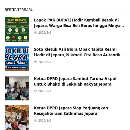
BERITA TERBARU
Lapak PAK BUPATI Hadir Kembali Besok di
Jepara, Warga Bisa Beli Beras hingga Minyak
Goreng dengan Harga Terjangkau
2026/8/6
Soto Kletuk Asli Blora Mbak Tabita Resmi
Hadir di Jepara, Nikmati Cita Rasa Autentik
Mulai Rp10 Ribu
2026/8/5
Ketua DPRD Jepara Sambut Taruna Akpol
untuk Bhakti di Sekolah Rakyat Jepara
2026/8/3
Ketua DPRD Jepara Siap Perjuangkan
Kesejahteraan Satlinmas Jepara
2026/8/3