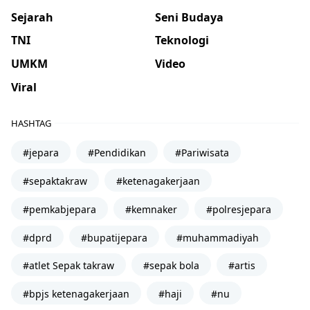
Sejarah
Seni Budaya
TNI
Teknologi
UMKM
Video
Viral
HASHTAG
#jepara
#Pendidikan
#Pariwisata
#sepaktakraw
#ketenagakerjaan
#pemkabjepara
#kemnaker
#polresjepara
#dprd
#bupatijepara
#muhammadiyah
#atlet Sepak takraw
#sepak bola
#artis
#bpjs ketenagakerjaan
#haji
#nu