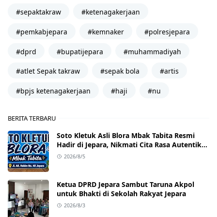
#sepaktakraw
#ketenagakerjaan
#pemkabjepara
#kemnaker
#polresjepara
#dprd
#bupatijepara
#muhammadiyah
#atlet Sepak takraw
#sepak bola
#artis
#bpjs ketenagakerjaan
#haji
#nu
BERITA TERBARU
Soto Kletuk Asli Blora Mbak Tabita Resmi
Hadir di Jepara, Nikmati Cita Rasa Autentik
Mulai Rp10 Ribu
2026/8/5
Ketua DPRD Jepara Sambut Taruna Akpol
untuk Bhakti di Sekolah Rakyat Jepara
2026/8/3