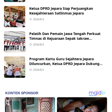
Ketua DPRD Jepara Siap Perjuangkan
Kesejahteraan Satlinmas Jepara
2026/8/3
Pelatih Dan Pemain Jawa Tengah Perkuat
Timnas di Kejuaraan Sepak takraw
Internasional
2026/8/2
Program Kartu Guru Sejahtera Jepara
Diluncurkan, Ketua DPRD Jepara Dukung
Kesejahteraan Guru
2026/8/2