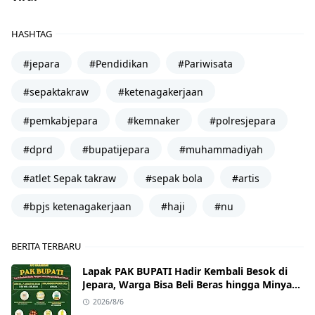
HASHTAG
#jepara
#Pendidikan
#Pariwisata
#sepaktakraw
#ketenagakerjaan
#pemkabjepara
#kemnaker
#polresjepara
#dprd
#bupatijepara
#muhammadiyah
#atlet Sepak takraw
#sepak bola
#artis
#bpjs ketenagakerjaan
#haji
#nu
BERITA TERBARU
Lapak PAK BUPATI Hadir Kembali Besok di
Jepara, Warga Bisa Beli Beras hingga Minyak
Goreng dengan Harga Terjangkau
2026/8/6