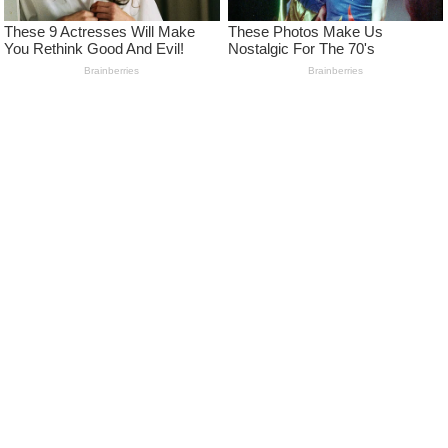
LEARN MORE
Pedoman Media Siber
Kode Etik Jurnalistik Media Siber
Advertise
Disclaimer
Privacy Policy
FOLLOW US
NEWSLETTER
Tetap terhubung untuk mendapatkan berita