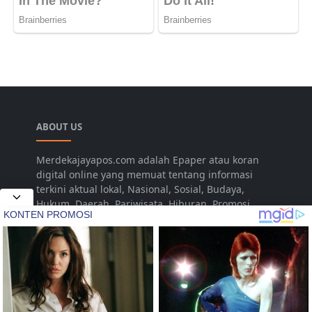
ABOUT US
Merdekajayapos.com adalah Epaper atau koran
digital online yang memuat tentang informasi
terkini aktual lokal, Nasional, Sosial, Budaya,
Hukum, Daerah, Pariwisata, Hiburan, Promosi,
Pertanian, Livestyle, Video, Musik yang disajikan
untuk dan dari Kota Jepara Indonesia. Namun
seiring dengan berjalannya waktu dalam
pengembangan, diharapkan dapat menjangkau
hingga pada tingkat Nasional