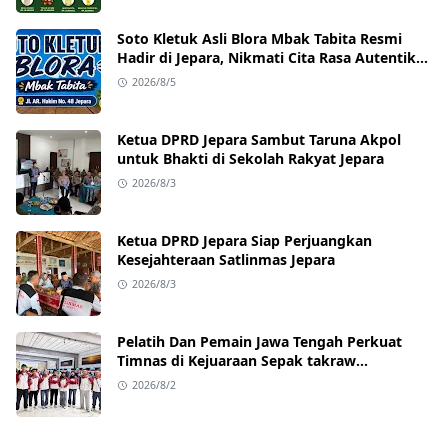
Soto Kletuk Asli Blora Mbak Tabita Resmi
Hadir di Jepara, Nikmati Cita Rasa Autentik
Mulai Rp10 Ribu
2026/8/5
Ketua DPRD Jepara Sambut Taruna Akpol
untuk Bhakti di Sekolah Rakyat Jepara
2026/8/3
Ketua DPRD Jepara Siap Perjuangkan
Kesejahteraan Satlinmas Jepara
2026/8/3
Pelatih Dan Pemain Jawa Tengah Perkuat
Timnas di Kejuaraan Sepak takraw
Internasional
2026/8/2