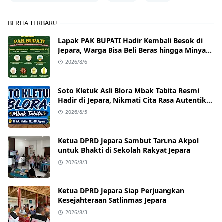
BERITA TERBARU
Lapak PAK BUPATI Hadir Kembali Besok di
Jepara, Warga Bisa Beli Beras hingga Minyak
Goreng dengan Harga Terjangkau
2026/8/6
Soto Kletuk Asli Blora Mbak Tabita Resmi
Hadir di Jepara, Nikmati Cita Rasa Autentik
Mulai Rp10 Ribu
2026/8/5
Ketua DPRD Jepara Sambut Taruna Akpol
untuk Bhakti di Sekolah Rakyat Jepara
2026/8/3
Ketua DPRD Jepara Siap Perjuangkan
Kesejahteraan Satlinmas Jepara
2026/8/3