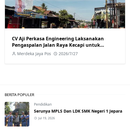
CV Aji Perkasa Engineering Laksanakan
Pengaspalan Jalan Raya Kecapi untuk
Tingkatkan Kualitas Infrastruktur
Merdeka Jaya Pos
2026/7/27
BERITA POPULER
Pendidikan
Serunya MPLS Dan LDK SMK Negeri 1 Jepara
Jul 19, 2026