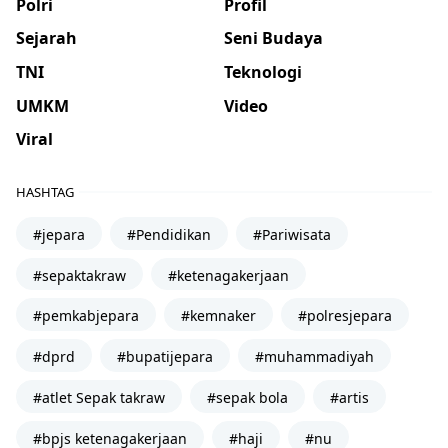
Polri
Profil
Sejarah
Seni Budaya
TNI
Teknologi
UMKM
Video
Viral
HASHTAG
#jepara
#Pendidikan
#Pariwisata
#sepaktakraw
#ketenagakerjaan
#pemkabjepara
#kemnaker
#polresjepara
#dprd
#bupatijepara
#muhammadiyah
#atlet Sepak takraw
#sepak bola
#artis
#bpjs ketenagakerjaan
#haji
#nu