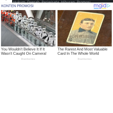
Hukum, Daerah, Pariwisata, Hiburan, Promosi,
Pertanian, Livestyle, Video, Musik yang disajikan
untuk dan dari Kota Jepara Indonesia. Namun
seiring dengan berjalannya waktu dalam
pengembangan, diharapkan dapat menjangkau
hingga pada tingkat Nasional
LEARN MORE
Pedoman Media Siber
Kode Etik Jurnalistik Media Siber
Advertise
Disclaimer
Privacy Policy
FOLLOW US