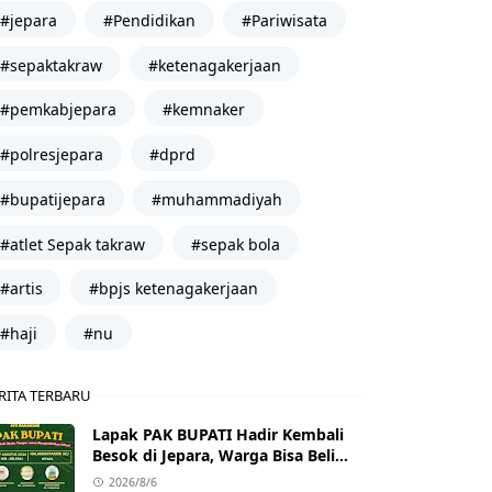
#jepara
#Pendidikan
#Pariwisata
#sepaktakraw
#ketenagakerjaan
#pemkabjepara
#kemnaker
#polresjepara
#dprd
#bupatijepara
#muhammadiyah
#atlet Sepak takraw
#sepak bola
#artis
#bpjs ketenagakerjaan
#haji
#nu
RITA TERBARU
Lapak PAK BUPATI Hadir Kembali
Besok di Jepara, Warga Bisa Beli
Beras hingga Minyak Goreng
2026/8/6