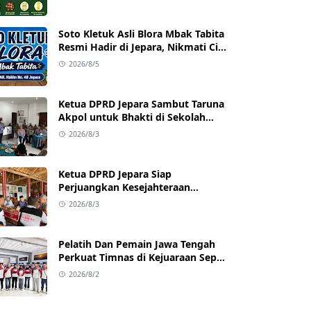
dengan Harga Terjangkau
Soto Kletuk Asli Blora Mbak Tabita
Resmi Hadir di Jepara, Nikmati Cita
Rasa Autentik Mulai Rp10 Ribu
2026/8/5
Ketua DPRD Jepara Sambut Taruna
Akpol untuk Bhakti di Sekolah
Rakyat Jepara
2026/8/3
Ketua DPRD Jepara Siap
Perjuangkan Kesejahteraan
Satlinmas Jepara
2026/8/3
Pelatih Dan Pemain Jawa Tengah
Perkuat Timnas di Kejuaraan Sepak
takraw Internasional
2026/8/2