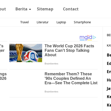
out
Berita
Sitemap
Contact
Travel
Literatur
Laptop
Smartphone
BE
KA
Be
E
E
H
J
K
K