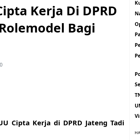
K
ipta Kerja Di DPRD
N
i Rolemodel Bagi
O
Pa
P
P
20
Po
S
T
U
Vi
U Cipta Kerja di DPRD Jateng Tadi
HA