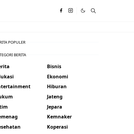
RITA POPULER
TEGORI BERITA
rita
Bisnis
dukasi
Ekonomi
ntertainment
Hiburan
ukum
Jateng
atim
Jepara
emenag
Kemnaker
esehatan
Koperasi