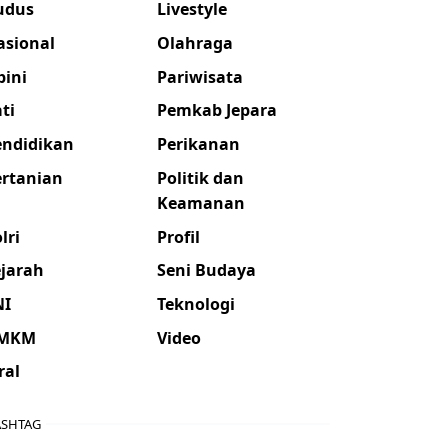
udus
Livestyle
asional
Olahraga
pini
Pariwisata
ti
Pemkab Jepara
endidikan
Perikanan
ertanian
Politik dan
Keamanan
lri
Profil
ejarah
Seni Budaya
NI
Teknologi
MKM
Video
ral
SHTAG