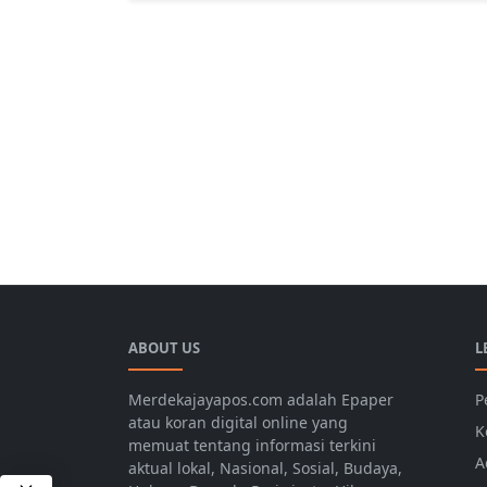
ABOUT US
L
Merdekajayapos.com adalah Epaper
P
atau koran digital online yang
K
memuat tentang informasi terkini
A
aktual lokal, Nasional, Sosial, Budaya,