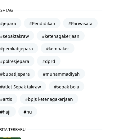
SHTAG
#jepara
#Pendidikan
#Pariwisata
#sepaktakraw
#ketenagakerjaan
#pemkabjepara
#kemnaker
#polresjepara
#dprd
#bupatijepara
#muhammadiyah
#atlet Sepak takraw
#sepak bola
#artis
#bpjs ketenagakerjaan
#haji
#nu
RITA TERBARU