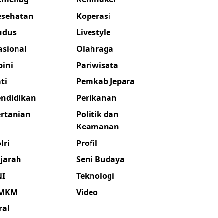
esehatan
Koperasi
udus
Livestyle
asional
Olahraga
pini
Pariwisata
ti
Pemkab Jepara
endidikan
Perikanan
ertanian
Politik dan
Keamanan
lri
Profil
ejarah
Seni Budaya
NI
Teknologi
MKM
Video
ral