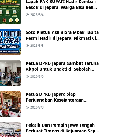
Lapak PAK BUPATI Hadir Kembali
Besok di Jepara, Warga Bisa Beli
Beras hingga Minyak Goreng
2026/8/6
dengan Harga Terjangkau
Soto Kletuk Asli Blora Mbak Tabita
Resmi Hadir di Jepara, Nikmati Cita
Rasa Autentik Mulai Rp10 Ribu
2026/8/5
Ketua DPRD Jepara Sambut Taruna
Akpol untuk Bhakti di Sekolah
Rakyat Jepara
2026/8/3
Ketua DPRD Jepara Siap
Perjuangkan Kesejahteraan
Satlinmas Jepara
2026/8/3
Pelatih Dan Pemain Jawa Tengah
Perkuat Timnas di Kejuaraan Sepak
takraw Internasional