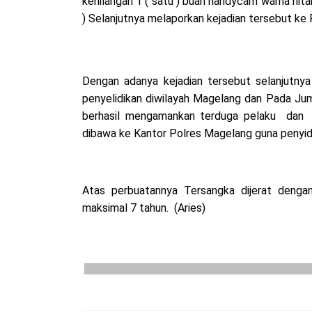
kehilangan 1 ( satu ) buah handycam warna hit
) Selanjutnya melaporkan kejadian tersebut ke
Dengan adanya kejadian tersebut selanjutn
penyelidikan diwilayah Magelang dan Pada Ju
berhasil mengamankan terduga pelaku dan ba
dibawa ke Kantor Polres Magelang guna penyidik
Atas perbuatannya Tersangka dijerat den
maksimal 7 tahun. (Aries)