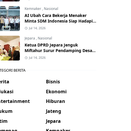
Kemnaker
,
Nasional
AI Ubah Cara Bekerja Menaker
Minta SDM Indonesia Siap Hadapi
Dunia Kerja Baru
Jul 14, 2026
Jepara
,
Nasional
Ketua DPRD Jepara Jenguk
Miftahur Surur Pendamping Desa
yang Sakit
Jul 14, 2026
TEGORI BERITA
rita
Bisnis
dukasi
Ekonomi
ntertainment
Hiburan
ukum
Jateng
atim
Jepara
emenag
Kemnaker