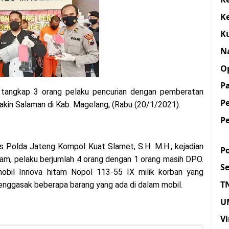
K
K
N
O
Pa
angkap 3 orang pelaku pencurian dengan pemberatan
P
Yakin Salaman di Kab. Magelang, (Rabu (20/1/2021).
P
 Polda Jateng Kompol Kuat Slamet, S.H. M.H., kejadian
Po
lam, pelaku berjumlah 4 orang dengan 1 orang masih DPO.
S
bil Innova hitam Nopol 113-55 IX milik korban yang
T
enggasak beberapa barang yang ada di dalam mobil.
U
Vi