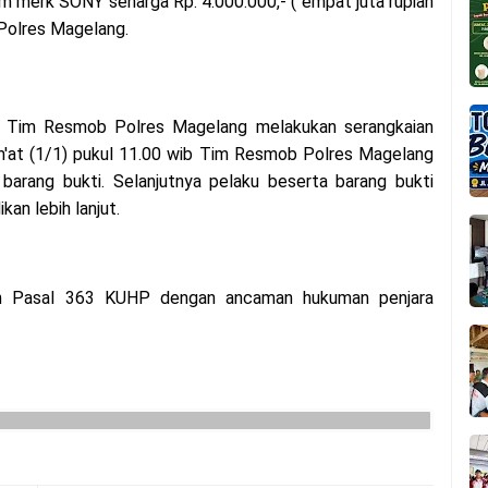
am merk SONY seharga Rp. 4.000.000,- ( empat juta rupiah
 Polres Magelang.
ya Tim Resmob Polres Magelang melakukan serangkaian
m'at (1/1) pukul 11.00 wib Tim Resmob Polres Magelang
rang bukti. Selanjutnya pelaku beserta barang bukti
an lebih lanjut.
gan Pasal 363 KUHP dengan ancaman hukuman penjara