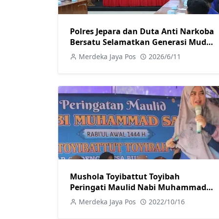
Polres Jepara dan Duta Anti Narkoba
Bersatu Selamatkan Generasi Muda
dari Bahaya Narkoba
Merdeka Jaya Pos
2026/6/11
Mushola Toyibattut Toyibah
Peringati Maulid Nabi Muhammad
SAW
Merdeka Jaya Pos
2022/10/16