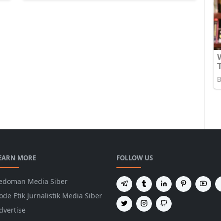
EARN MORE
FOLLOW US
edoman Media Siber
ode Etik Jurnalistik Media Siber
dvertise