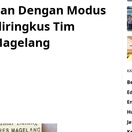
rian Dengan Modus
iringkus Tim
Magelang
1
KA
Be
E
E
H
J
K