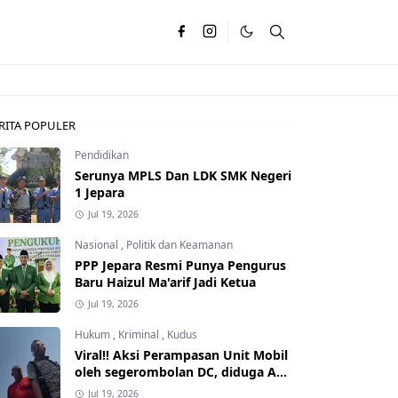
RITA POPULER
Pendidikan
Serunya MPLS Dan LDK SMK Negeri
1 Jepara
Jul 19, 2026
Nasional
,
Politik dan Keamanan
PPP Jepara Resmi Punya Pengurus
Baru Haizul Ma'arif Jadi Ketua
Jul 19, 2026
Hukum
,
Kriminal
,
Kudus
Viral!! Aksi Perampasan Unit Mobil
oleh segerombolan DC, diduga Ada
Dalangnya
Jul 19, 2026