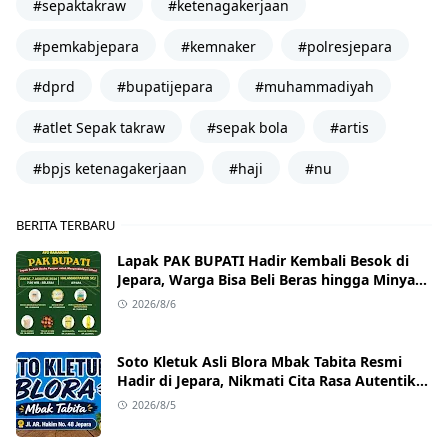
#sepaktakraw
#ketenagakerjaan
#pemkabjepara
#kemnaker
#polresjepara
#dprd
#bupatijepara
#muhammadiyah
#atlet Sepak takraw
#sepak bola
#artis
#bpjs ketenagakerjaan
#haji
#nu
BERITA TERBARU
Lapak PAK BUPATI Hadir Kembali Besok di
Jepara, Warga Bisa Beli Beras hingga Minyak
Goreng dengan Harga Terjangkau
2026/8/6
Soto Kletuk Asli Blora Mbak Tabita Resmi
Hadir di Jepara, Nikmati Cita Rasa Autentik
Mulai Rp10 Ribu
2026/8/5