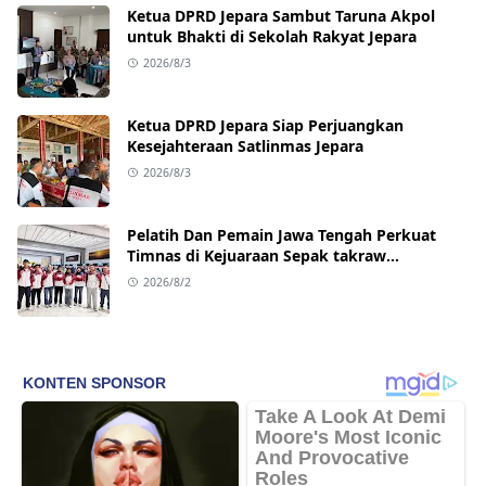
Ketua DPRD Jepara Sambut Taruna Akpol
untuk Bhakti di Sekolah Rakyat Jepara
2026/8/3
Ketua DPRD Jepara Siap Perjuangkan
Kesejahteraan Satlinmas Jepara
2026/8/3
Pelatih Dan Pemain Jawa Tengah Perkuat
Timnas di Kejuaraan Sepak takraw
Internasional
2026/8/2