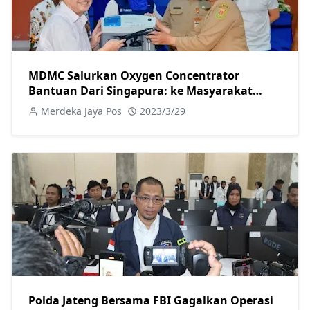
MDMC Salurkan Oxygen Concentrator
Bantuan Dari Singapura: ke Masyarakat
Gunung Berapi Magelang
Merdeka Jaya Pos
2023/3/29
Polda Jateng Bersama FBI Gagalkan Operasi