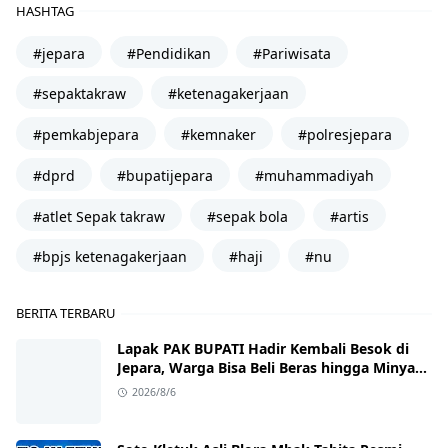
HASHTAG
#jepara
#Pendidikan
#Pariwisata
#sepaktakraw
#ketenagakerjaan
#pemkabjepara
#kemnaker
#polresjepara
#dprd
#bupatijepara
#muhammadiyah
#atlet Sepak takraw
#sepak bola
#artis
#bpjs ketenagakerjaan
#haji
#nu
BERITA TERBARU
Lapak PAK BUPATI Hadir Kembali Besok di
Jepara, Warga Bisa Beli Beras hingga Minyak
Goreng dengan Harga Terjangkau
2026/8/6