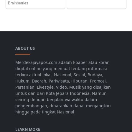
ABOUT US
Merdekajayapos.com adalah Epaper atau koran
digital online yang memuat tentang informasi
terkini aktual lokal, Nasional, Sosial, Budaya,
Hukum, Daerah, Pariwisata, Hiburan, Promosi,
Pertanian, Livestyle, Video, Musik yang disajikan
untuk dan dari Kota Jepara Indonesia. Namun
seiring dengan berjalannya waktu dalam
pengembangan, diharapkan dapat menjangkau
hingga pada tingkat Nasional
LEARN MORE