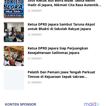
Soto Kletuk Asli Blora Mbak Tabita Resmi
Hadir di Jepara, Nikmati Cita Rasa Autentik
Mulai Rp10 Ribu
2026/8/5
Ketua DPRD Jepara Sambut Taruna Akpol
untuk Bhakti di Sekolah Rakyat Jepara
2026/8/3
Ketua DPRD Jepara Siap Perjuangkan
Kesejahteraan Satlinmas Jepara
2026/8/3
Pelatih Dan Pemain Jawa Tengah Perkuat
Timnas di Kejuaraan Sepak takraw
Internasional
2026/8/2