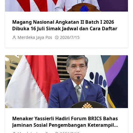
Magang Nasional Angkatan II Batch I 2026
Dibuka 16 Juli Simak Jadwal dan Cara Daftar
Merdeka Jaya Pos
2026/7/15
Menaker Yassierli Hadiri Forum BRICS Bahas
Jaminan Sosial Pengembangan Keterampilan
dan Dunia Kerja Digital