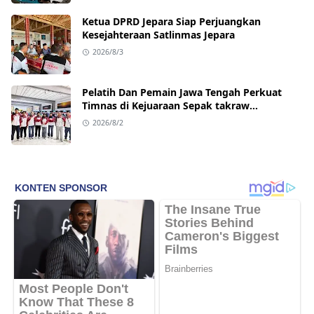
Ketua DPRD Jepara Siap Perjuangkan
Kesejahteraan Satlinmas Jepara
2026/8/3
Pelatih Dan Pemain Jawa Tengah Perkuat
Timnas di Kejuaraan Sepak takraw
Internasional
2026/8/2