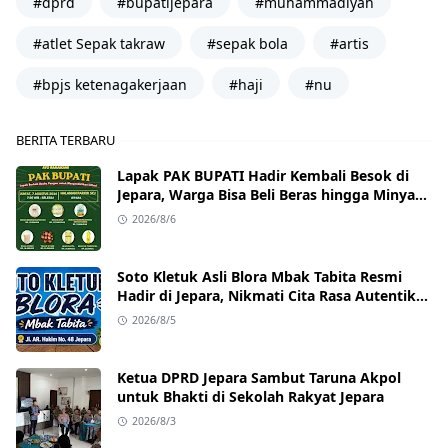
#dprd
#bupatijepara
#muhammadiyah
#atlet Sepak takraw
#sepak bola
#artis
#bpjs ketenagakerjaan
#haji
#nu
BERITA TERBARU
Lapak PAK BUPATI Hadir Kembali Besok di
Jepara, Warga Bisa Beli Beras hingga Minyak
Goreng dengan Harga Terjangkau
2026/8/6
Soto Kletuk Asli Blora Mbak Tabita Resmi
Hadir di Jepara, Nikmati Cita Rasa Autentik
Mulai Rp10 Ribu
2026/8/5
Ketua DPRD Jepara Sambut Taruna Akpol
untuk Bhakti di Sekolah Rakyat Jepara
2026/8/3