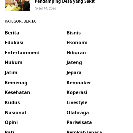
Pendamping Desa yang Sakit
Jul 14, 2026
KATEGORI BERITA
Berita
Bisnis
Edukasi
Ekonomi
Entertainment
Hiburan
Hukum
Jateng
Jatim
Jepara
Kemenag
Kemnaker
Kesehatan
Koperasi
Kudus
Livestyle
Nasional
Olahraga
Opini
Pariwisata
Pati
Pemkab Jepara