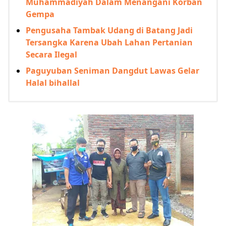
Muhammadiyah Dalam Menangani Korban
Gempa
Pengusaha Tambak Udang di Batang Jadi
Tersangka Karena Ubah Lahan Pertanian
Secara Ilegal
Paguyuban Seniman Dangdut Lawas Gelar
Halal bihallal