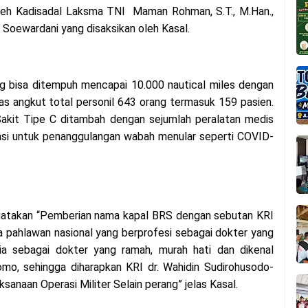
leh Kadisadal Laksma TNI Maman Rohman, S.T., M.Han.,
 Soewardani yang disaksikan oleh Kasal.
ng bisa ditempuh mencapai 10.000 nautical miles dengan
s angkut total personil 643 orang termasuk 159 pasien.
akit Tipe C ditambah dengan sejumlah peralatan medis
lasi untuk penanggulangan wabah menular seperti COVID-
atakan “Pemberian nama kapal BRS dengan sebutan KRI
ma pahlawan nasional yang berprofesi sebagai dokter yang
a sebagai dokter yang ramah, murah hati dan dikenal
tomo, sehingga diharapkan KRI dr. Wahidin Sudirohusodo-
anaan Operasi Militer Selain perang” jelas Kasal.