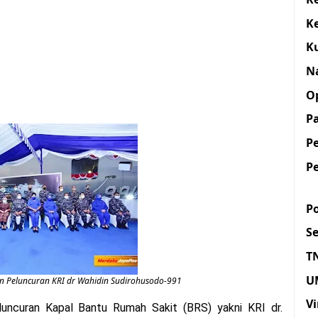
K
K
N
O
Pa
P
P
Po
S
T
U
 Peluncuran KRI dr Wahidin Sudirohusodo-991
Vi
ncuran Kapal Bantu Rumah Sakit (BRS) yakni KRI dr.