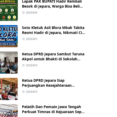
Lapak PAK BUPATI Hadir Kembali
Besok di Jepara, Warga Bisa Beli
Beras hingga Minyak Goreng
2026/8/6
dengan Harga Terjangkau
Soto Kletuk Asli Blora Mbak Tabita
Resmi Hadir di Jepara, Nikmati Cita
Rasa Autentik Mulai Rp10 Ribu
2026/8/5
Ketua DPRD Jepara Sambut Taruna
Akpol untuk Bhakti di Sekolah
Rakyat Jepara
2026/8/3
Ketua DPRD Jepara Siap
Perjuangkan Kesejahteraan
Satlinmas Jepara
2026/8/3
Pelatih Dan Pemain Jawa Tengah
Perkuat Timnas di Kejuaraan Sepak
takraw Internasional