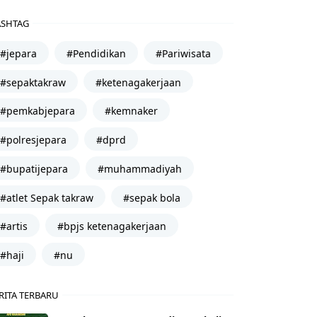
SHTAG
#jepara
#Pendidikan
#Pariwisata
#sepaktakraw
#ketenagakerjaan
#pemkabjepara
#kemnaker
#polresjepara
#dprd
#bupatijepara
#muhammadiyah
#atlet Sepak takraw
#sepak bola
#artis
#bpjs ketenagakerjaan
#haji
#nu
RITA TERBARU