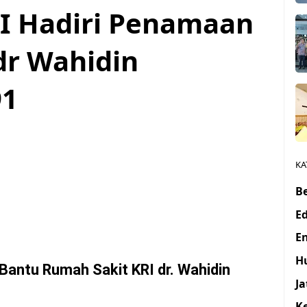
I Hadiri Penamaan
dr Wahidin
91
KA
Be
E
E
H
antu Rumah Sakit KRI dr. Wahidin
J
K