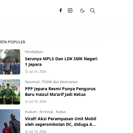
RITA POPULER
Pendidikan
Serunya MPLS Dan LDK SMK Negeri
1 Jepara
Jul 19, 2026
Nasional
,
Politik dan Keamanan
PPP Jepara Resmi Punya Pengurus
Baru Haizul Ma'arif Jadi Ketua
Jul 19, 2026
Hukum
,
Kriminal
,
Kudus
Viral!! Aksi Perampasan Unit Mobil
oleh segerombolan DC, diduga Ada
Dalangnya
Jul 19, 2026