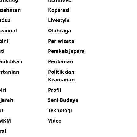
esehatan
Koperasi
udus
Livestyle
asional
Olahraga
pini
Pariwisata
ti
Pemkab Jepara
endidikan
Perikanan
ertanian
Politik dan
Keamanan
lri
Profil
ejarah
Seni Budaya
NI
Teknologi
MKM
Video
ral