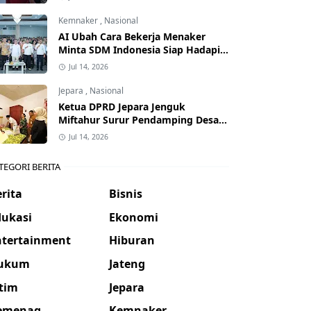
Kemnaker
,
Nasional
AI Ubah Cara Bekerja Menaker
Minta SDM Indonesia Siap Hadapi
Dunia Kerja Baru
Jul 14, 2026
Jepara
,
Nasional
Ketua DPRD Jepara Jenguk
Miftahur Surur Pendamping Desa
yang Sakit
Jul 14, 2026
TEGORI BERITA
rita
Bisnis
dukasi
Ekonomi
ntertainment
Hiburan
ukum
Jateng
atim
Jepara
emenag
Kemnaker