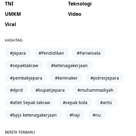
TNI
Teknologi
UMKM
Video
Viral
HASHTAG
#jepara
#Pendidikan
#Pariwisata
#sepaktakraw
#ketenagakerjaan
#pemkabjepara
#kemnaker
#polresjepara
#dprd
#bupatijepara
#muhammadiyah
#atlet Sepak takraw
#sepak bola
#artis
#bpjs ketenagakerjaan
#haji
#nu
BERITA TERBARU