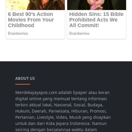
ABOUT US
Merdekajayapos.com adalah Epaper atau koran
digital online yang memuat tentang informasi
terkini aktual lokal, Nasional, Sosial, Budaya,
Hukum, Daerah, Pariwisata, Hiburan, Promosi,
Pertanian, Livestyle, Video, Musik yang disajikan
untuk dan dari Kota Jepara Indonesia. Namun
seiring dengan berjalannya waktu dalam