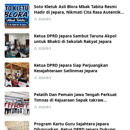
Soto Kletuk Asli Blora Mbak Tabita Resmi
Hadir di Jepara, Nikmati Cita Rasa Autentik
Mulai Rp10 Ribu
2026/8/5
Ketua DPRD Jepara Sambut Taruna Akpol
untuk Bhakti di Sekolah Rakyat Jepara
2026/8/3
Ketua DPRD Jepara Siap Perjuangkan
Kesejahteraan Satlinmas Jepara
2026/8/3
Pelatih Dan Pemain Jawa Tengah Perkuat
Timnas di Kejuaraan Sepak takraw
Internasional
2026/8/2
Program Kartu Guru Sejahtera Jepara
Diluncurkan, Ketua DPRD Jepara Dukung