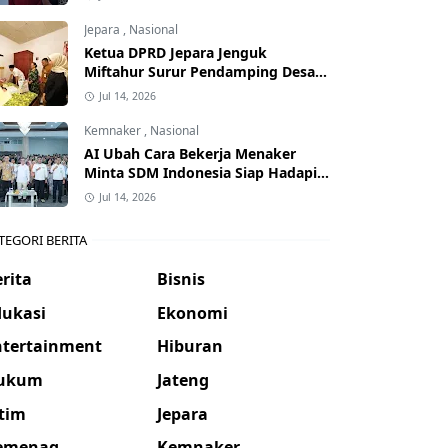
Jepara
,
Nasional
Ketua DPRD Jepara Jenguk
Miftahur Surur Pendamping Desa
yang Sakit
Jul 14, 2026
Kemnaker
,
Nasional
AI Ubah Cara Bekerja Menaker
Minta SDM Indonesia Siap Hadapi
Dunia Kerja Baru
Jul 14, 2026
TEGORI BERITA
rita
Bisnis
dukasi
Ekonomi
ntertainment
Hiburan
ukum
Jateng
atim
Jepara
emenag
Kemnaker