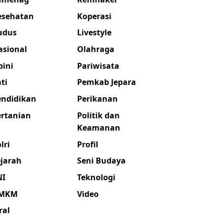
esehatan
Koperasi
udus
Livestyle
asional
Olahraga
pini
Pariwisata
ti
Pemkab Jepara
endidikan
Perikanan
ertanian
Politik dan
Keamanan
lri
Profil
ejarah
Seni Budaya
NI
Teknologi
MKM
Video
ral