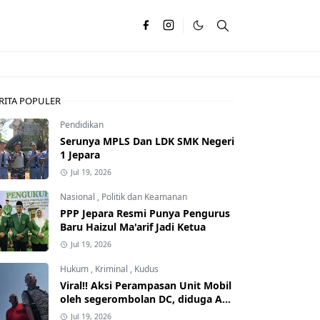
RITA POPULER
Pendidikan
Serunya MPLS Dan LDK SMK Negeri
1 Jepara
Jul 19, 2026
Nasional
,
Politik dan Keamanan
PPP Jepara Resmi Punya Pengurus
Baru Haizul Ma'arif Jadi Ketua
Jul 19, 2026
Hukum
,
Kriminal
,
Kudus
Viral!! Aksi Perampasan Unit Mobil
oleh segerombolan DC, diduga Ada
Dalangnya
Jul 19, 2026