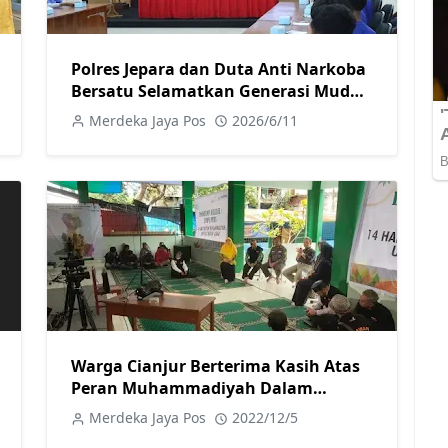
Polres Jepara dan Duta Anti Narkoba
Bersatu Selamatkan Generasi Muda
dari Bahaya Narkoba
Merdeka Jaya Pos
2026/6/11
Warga Cianjur Berterima Kasih Atas
Peran Muhammadiyah Dalam
Menangani Korban Gempa
Merdeka Jaya Pos
2022/12/5