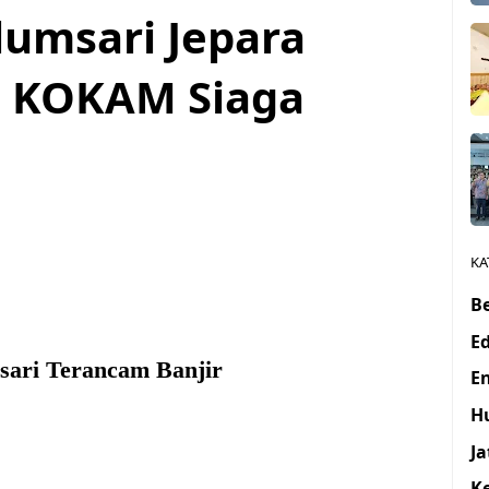
umsari Jepara
, KOKAM Siaga
KA
Be
E
sari Terancam Banjir
E
H
J
K