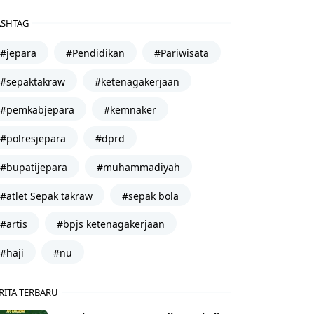
SHTAG
#jepara
#Pendidikan
#Pariwisata
#sepaktakraw
#ketenagakerjaan
#pemkabjepara
#kemnaker
#polresjepara
#dprd
#bupatijepara
#muhammadiyah
#atlet Sepak takraw
#sepak bola
#artis
#bpjs ketenagakerjaan
#haji
#nu
RITA TERBARU