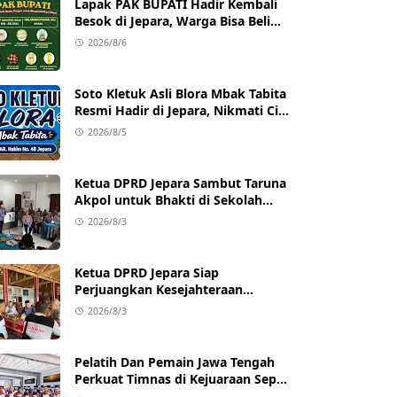
Lapak PAK BUPATI Hadir Kembali
Besok di Jepara, Warga Bisa Beli
Beras hingga Minyak Goreng
2026/8/6
dengan Harga Terjangkau
Soto Kletuk Asli Blora Mbak Tabita
Resmi Hadir di Jepara, Nikmati Cita
Rasa Autentik Mulai Rp10 Ribu
2026/8/5
Ketua DPRD Jepara Sambut Taruna
Akpol untuk Bhakti di Sekolah
Rakyat Jepara
2026/8/3
Ketua DPRD Jepara Siap
Perjuangkan Kesejahteraan
Satlinmas Jepara
2026/8/3
Pelatih Dan Pemain Jawa Tengah
Perkuat Timnas di Kejuaraan Sepak
takraw Internasional