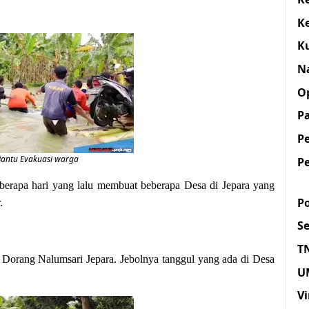
K
K
N
O
Pa
P
antu Evakuasi warga
P
berapa hari yang lalu membuat beberapa Desa di Jepara yang
Po
.
S
T
 Dorang Nalumsari Jepara. Jebolnya tanggul yang ada di Desa
U
Vi