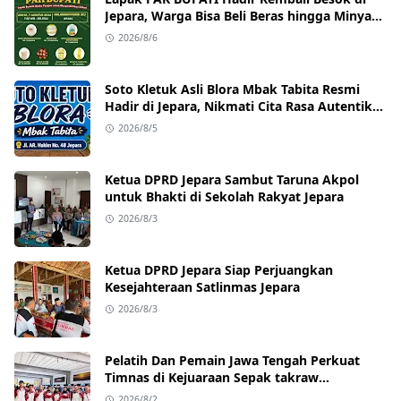
Jepara, Warga Bisa Beli Beras hingga Minyak
Goreng dengan Harga Terjangkau
2026/8/6
Soto Kletuk Asli Blora Mbak Tabita Resmi
Hadir di Jepara, Nikmati Cita Rasa Autentik
Mulai Rp10 Ribu
2026/8/5
Ketua DPRD Jepara Sambut Taruna Akpol
untuk Bhakti di Sekolah Rakyat Jepara
2026/8/3
Ketua DPRD Jepara Siap Perjuangkan
Kesejahteraan Satlinmas Jepara
2026/8/3
Pelatih Dan Pemain Jawa Tengah Perkuat
Timnas di Kejuaraan Sepak takraw
Internasional
2026/8/2