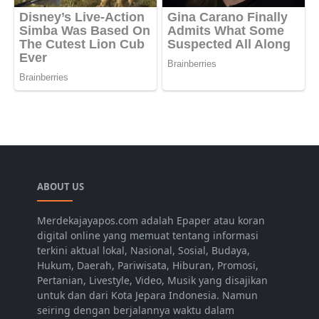
ABOUT US
Merdekajayapos.com adalah Epaper atau koran
digital online yang memuat tentang informasi
terkini aktual lokal, Nasional, Sosial, Budaya,
Hukum, Daerah, Pariwisata, Hiburan, Promosi,
Pertanian, Livestyle, Video, Musik yang disajikan
untuk dan dari Kota Jepara Indonesia. Namun
seiring dengan berjalannya waktu dalam