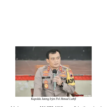
Kapolda Jateng Irjen Pol Ahmad Luthfi