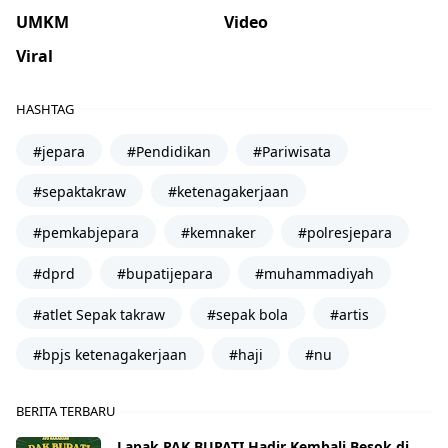
UMKM
Video
Viral
HASHTAG
#jepara
#Pendidikan
#Pariwisata
#sepaktakraw
#ketenagakerjaan
#pemkabjepara
#kemnaker
#polresjepara
#dprd
#bupatijepara
#muhammadiyah
#atlet Sepak takraw
#sepak bola
#artis
#bpjs ketenagakerjaan
#haji
#nu
BERITA TERBARU
Lapak PAK BUPATI Hadir Kembali Besok di