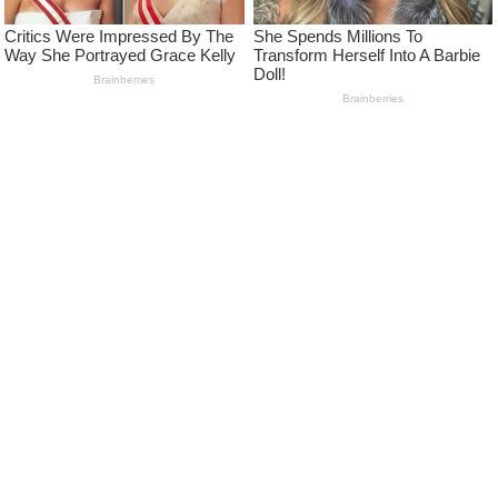
LEARN MORE
Pedoman Media Siber
Kode Etik Jurnalistik Media Siber
Advertise
Disclaimer
Privacy Policy
FOLLOW US
NEWSLETTER