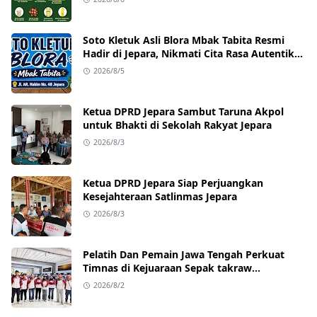
Soto Kletuk Asli Blora Mbak Tabita Resmi
Hadir di Jepara, Nikmati Cita Rasa Autentik
Mulai Rp10 Ribu
2026/8/5
Ketua DPRD Jepara Sambut Taruna Akpol
untuk Bhakti di Sekolah Rakyat Jepara
2026/8/3
Ketua DPRD Jepara Siap Perjuangkan
Kesejahteraan Satlinmas Jepara
2026/8/3
Pelatih Dan Pemain Jawa Tengah Perkuat
Timnas di Kejuaraan Sepak takraw
Internasional
2026/8/2