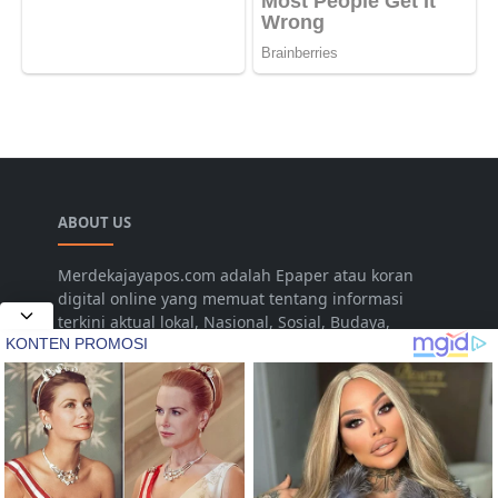
ABOUT US
Merdekajayapos.com adalah Epaper atau koran
digital online yang memuat tentang informasi
terkini aktual lokal, Nasional, Sosial, Budaya,
Hukum, Daerah, Pariwisata, Hiburan, Promosi,
Pertanian, Livestyle, Video, Musik yang disajikan
untuk dan dari Kota Jepara Indonesia. Namun
seiring dengan berjalannya waktu dalam
pengembangan, diharapkan dapat menjangkau
hingga pada tingkat Nasional