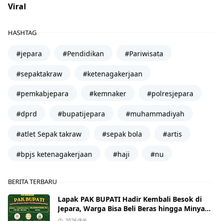
Viral
HASHTAG
#jepara
#Pendidikan
#Pariwisata
#sepaktakraw
#ketenagakerjaan
#pemkabjepara
#kemnaker
#polresjepara
#dprd
#bupatijepara
#muhammadiyah
#atlet Sepak takraw
#sepak bola
#artis
#bpjs ketenagakerjaan
#haji
#nu
BERITA TERBARU
Lapak PAK BUPATI Hadir Kembali Besok di
Jepara, Warga Bisa Beli Beras hingga Minyak
Goreng dengan Harga Terjangkau
2026/8/6