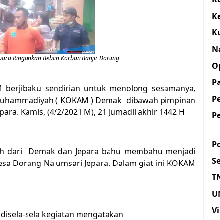
K
K
N
ra Ringankan Beban Korban Banjir Dorang
O
Pa
 berjibaku sendirian untuk menolong sesamanya,
P
Muhammadiyah ( KOKAM ) Demak dibawah pimpinan
ra. Kamis, (4/2/2021 M), 21 Jumadil akhir 1442 H
P
Po
ah dari Demak dan Jepara bahu membahu menjadi
S
sa Dorang Nalumsari Jepara. Dalam giat ini KOKAM
T
U
Vi
sela-sela kegiatan mengatakan