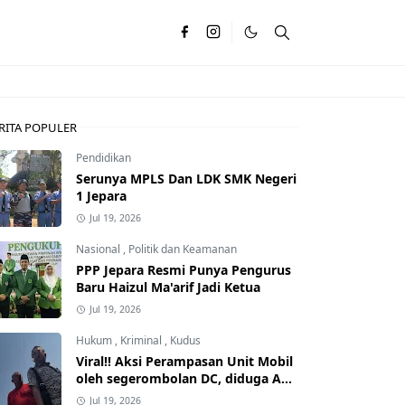
RITA POPULER
Pendidikan
Serunya MPLS Dan LDK SMK Negeri
1 Jepara
Jul 19, 2026
Nasional
,
Politik dan Keamanan
PPP Jepara Resmi Punya Pengurus
Baru Haizul Ma'arif Jadi Ketua
Jul 19, 2026
Hukum
,
Kriminal
,
Kudus
Viral!! Aksi Perampasan Unit Mobil
oleh segerombolan DC, diduga Ada
Dalangnya
Jul 19, 2026