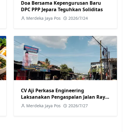
Doa Bersama Kepengurusan Baru
DPC PPP Jepara Teguhkan Soliditas
Merdeka Jaya Pos
2026/7/24
CV Aji Perkasa Engineering
Laksanakan Pengaspalan Jalan Raya
Kecapi untuk Tingkatkan Kualitas
Merdeka Jaya Pos
2026/7/27
Infrastruktur