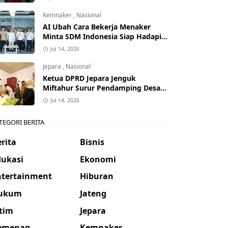
Kemnaker
,
Nasional
AI Ubah Cara Bekerja Menaker
Minta SDM Indonesia Siap Hadapi
Dunia Kerja Baru
Jul 14, 2026
Jepara
,
Nasional
Ketua DPRD Jepara Jenguk
Miftahur Surur Pendamping Desa
yang Sakit
Jul 14, 2026
TEGORI BERITA
rita
Bisnis
dukasi
Ekonomi
ntertainment
Hiburan
ukum
Jateng
atim
Jepara
emenag
Kemnaker