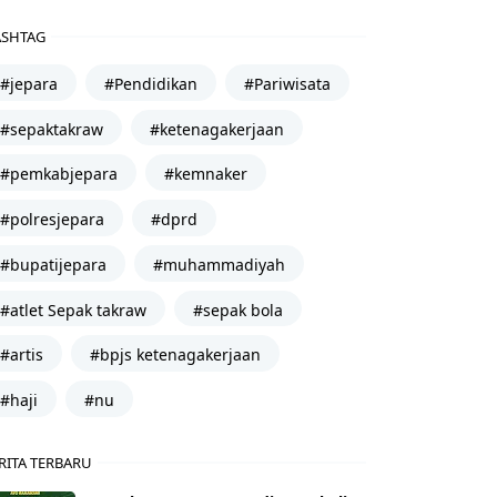
SHTAG
#jepara
#Pendidikan
#Pariwisata
#sepaktakraw
#ketenagakerjaan
#pemkabjepara
#kemnaker
#polresjepara
#dprd
#bupatijepara
#muhammadiyah
#atlet Sepak takraw
#sepak bola
#artis
#bpjs ketenagakerjaan
#haji
#nu
RITA TERBARU