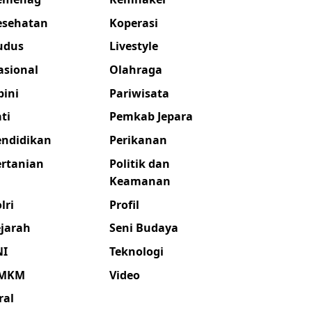
esehatan
Koperasi
udus
Livestyle
asional
Olahraga
pini
Pariwisata
ti
Pemkab Jepara
endidikan
Perikanan
ertanian
Politik dan
Keamanan
lri
Profil
ejarah
Seni Budaya
NI
Teknologi
MKM
Video
ral