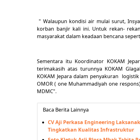
" Walaupun kondisi air mulai surut, Ins
korban banjir kali ini. Untuk rekan- r
masyarakat dalam keadaan bencana seperti 
Sementara itu Koordinator KOKAM Jep
terimakasih atas turunnya KOKAM Glag
KOKAM Jepara dalam penyakuran logistik
OMOR ( one Muhammadiyah one respons) 
MDMC".
Baca Berita Lainnya
CV Aji Perkasa Engineering Laksana
Tingkatkan Kualitas Infrastruktur
Soto Kletuk Asli Blora Mbak Tabita R