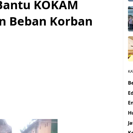
Bantu KOKAM
an Beban Korban
KA
Be
E
E
H
J
K