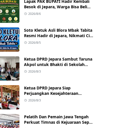
Lapak PAK BUPATI Hadir Kembali
Besok di Jepara, Warga Bisa Beli
Beras hingga Minyak Goreng
2026/8/6
dengan Harga Terjangkau
Soto Kletuk Asli Blora Mbak Tabita
Resmi Hadir di Jepara, Nikmati Cita
Rasa Autentik Mulai Rp10 Ribu
2026/8/5
Ketua DPRD Jepara Sambut Taruna
Akpol untuk Bhakti di Sekolah
Rakyat Jepara
2026/8/3
Ketua DPRD Jepara Siap
Perjuangkan Kesejahteraan
Satlinmas Jepara
2026/8/3
Pelatih Dan Pemain Jawa Tengah
Perkuat Timnas di Kejuaraan Sepak
takraw Internasional