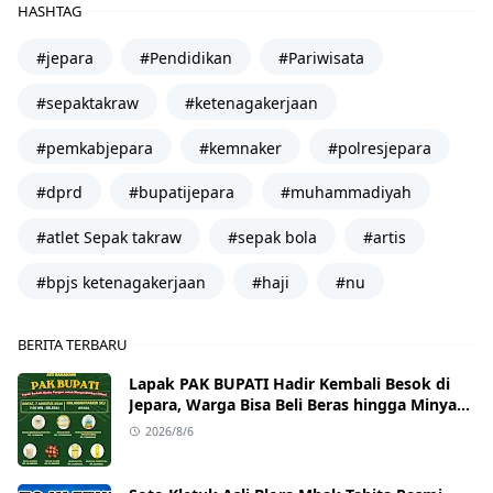
HASHTAG
#jepara
#Pendidikan
#Pariwisata
#sepaktakraw
#ketenagakerjaan
#pemkabjepara
#kemnaker
#polresjepara
#dprd
#bupatijepara
#muhammadiyah
#atlet Sepak takraw
#sepak bola
#artis
#bpjs ketenagakerjaan
#haji
#nu
BERITA TERBARU
Lapak PAK BUPATI Hadir Kembali Besok di
Jepara, Warga Bisa Beli Beras hingga Minyak
Goreng dengan Harga Terjangkau
2026/8/6