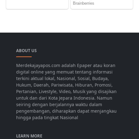
ABOUT US
Merdekajayapos.com adalah Epaper atau koran
digital online yang memuat tentang informasi
terkini aktual lokal, Nasional, Sosial, Budaya,
Hukum, Daerah, Pariwisata, Hiburan, Promosi,
Pertanian, Livestyle, Video, Musik yang disajikan
untuk dan dari Kota Jepara Indonesia. Namun
seiring dengan berjalannya waktu dalam
pengembangan, diharapkan dapat menjangkau
hingga pada tingkat Nasional
LEARN MORE