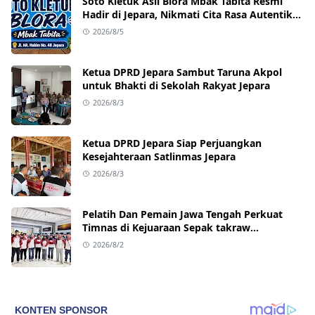
Soto Kletuk Asli Blora Mbak Tabita Resmi
Hadir di Jepara, Nikmati Cita Rasa Autentik
Mulai Rp10 Ribu
2026/8/5
Ketua DPRD Jepara Sambut Taruna Akpol
untuk Bhakti di Sekolah Rakyat Jepara
2026/8/3
Ketua DPRD Jepara Siap Perjuangkan
Kesejahteraan Satlinmas Jepara
2026/8/3
Pelatih Dan Pemain Jawa Tengah Perkuat
Timnas di Kejuaraan Sepak takraw
Internasional
2026/8/2