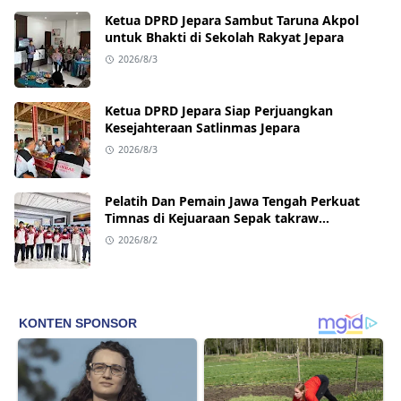
Ketua DPRD Jepara Sambut Taruna Akpol
untuk Bhakti di Sekolah Rakyat Jepara
2026/8/3
Ketua DPRD Jepara Siap Perjuangkan
Kesejahteraan Satlinmas Jepara
2026/8/3
Pelatih Dan Pemain Jawa Tengah Perkuat
Timnas di Kejuaraan Sepak takraw
Internasional
2026/8/2