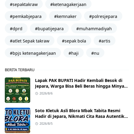
#sepaktakraw
#ketenagakerjaan
#pemkabjepara
#kemnaker
#polresjepara
#dprd
#bupatijepara
#muhammadiyah
#atlet Sepak takraw
#sepak bola
#artis
#bpjs ketenagakerjaan
#haji
#nu
BERITA TERBARU
Lapak PAK BUPATI Hadir Kembali Besok di
Jepara, Warga Bisa Beli Beras hingga Minyak
Goreng dengan Harga Terjangkau
2026/8/6
Soto Kletuk Asli Blora Mbak Tabita Resmi
Hadir di Jepara, Nikmati Cita Rasa Autentik
Mulai Rp10 Ribu
2026/8/5