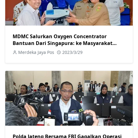
MDMC Salurkan Oxygen Concentrator
Bantuan Dari Singapura: ke Masyarakat
Gunung Berapi Magelang
Merdeka Jaya Pos
2023/3/29
Polda Jateng Bersama FBI Gagalkan Operasi