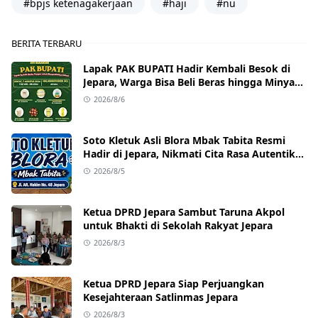
#bpjs ketenagakerjaan
#haji
#nu
BERITA TERBARU
Lapak PAK BUPATI Hadir Kembali Besok di
Jepara, Warga Bisa Beli Beras hingga Minyak
Goreng dengan Harga Terjangkau
2026/8/6
Soto Kletuk Asli Blora Mbak Tabita Resmi
Hadir di Jepara, Nikmati Cita Rasa Autentik
Mulai Rp10 Ribu
2026/8/5
Ketua DPRD Jepara Sambut Taruna Akpol
untuk Bhakti di Sekolah Rakyat Jepara
2026/8/3
Ketua DPRD Jepara Siap Perjuangkan
Kesejahteraan Satlinmas Jepara
2026/8/3