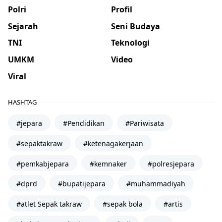
Polri
Profil
Sejarah
Seni Budaya
TNI
Teknologi
UMKM
Video
Viral
HASHTAG
#jepara
#Pendidikan
#Pariwisata
#sepaktakraw
#ketenagakerjaan
#pemkabjepara
#kemnaker
#polresjepara
#dprd
#bupatijepara
#muhammadiyah
#atlet Sepak takraw
#sepak bola
#artis