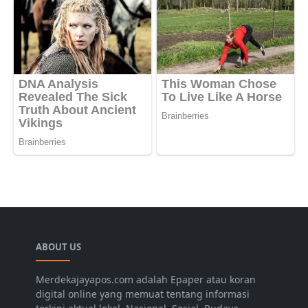
ABOUT US
Merdekajayapos.com adalah Epaper atau koran
digital online yang memuat tentang informasi