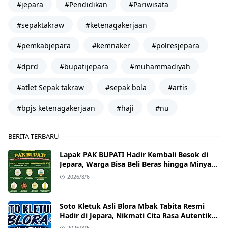
#jepara
#Pendidikan
#Pariwisata
#sepaktakraw
#ketenagakerjaan
#pemkabjepara
#kemnaker
#polresjepara
#dprd
#bupatijepara
#muhammadiyah
#atlet Sepak takraw
#sepak bola
#artis
#bpjs ketenagakerjaan
#haji
#nu
BERITA TERBARU
Lapak PAK BUPATI Hadir Kembali Besok di
Jepara, Warga Bisa Beli Beras hingga Minyak
Goreng dengan Harga Terjangkau
2026/8/6
Soto Kletuk Asli Blora Mbak Tabita Resmi
Hadir di Jepara, Nikmati Cita Rasa Autentik
Mulai Rp10 Ribu