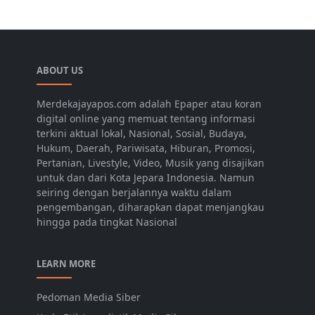
ABOUT US
Merdekajayapos.com adalah Epaper atau koran
digital online yang memuat tentang informasi
terkini aktual lokal, Nasional, Sosial, Budaya,
Hukum, Daerah, Pariwisata, Hiburan, Promosi,
Pertanian, Livestyle, Video, Musik yang disajikan
untuk dan dari Kota Jepara Indonesia. Namun
seiring dengan berjalannya waktu dalam
pengembangan, diharapkan dapat menjangkau
hingga pada tingkat Nasional
LEARN MORE
Pedoman Media Siber