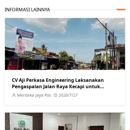
INFORMASI LAINNYA
CV Aji Perkasa Engineering Laksanakan
Pengaspalan Jalan Raya Kecapi untuk
Tingkatkan Kualitas Infrastruktur
Merdeka Jaya Pos
2026/7/27