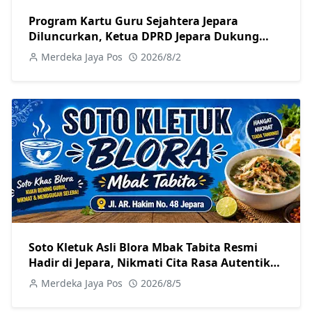
Program Kartu Guru Sejahtera Jepara
Diluncurkan, Ketua DPRD Jepara Dukung
Kesejahteraan Guru
Merdeka Jaya Pos
2026/8/2
Soto Kletuk Asli Blora Mbak Tabita Resmi
Hadir di Jepara, Nikmati Cita Rasa Autentik
Mulai Rp10 Ribu
Merdeka Jaya Pos
2026/8/5