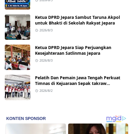
2026/8/5
Ketua DPRD Jepara Sambut Taruna Akpol
untuk Bhakti di Sekolah Rakyat Jepara
2026/8/3
Ketua DPRD Jepara Siap Perjuangkan
Kesejahteraan Satlinmas Jepara
2026/8/3
Pelatih Dan Pemain Jawa Tengah Perkuat
Timnas di Kejuaraan Sepak takraw
Internasional
2026/8/2