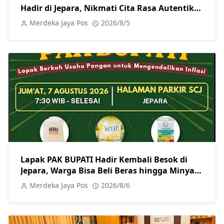
Hadir di Jepara, Nikmati Cita Rasa Autentik
Mulai Rp10 Ribu
Merdeka Jaya Pos
2026/8/5
Lapak PAK BUPATI Hadir Kembali Besok di
Jepara, Warga Bisa Beli Beras hingga Minyak
Goreng dengan Harga Terjangkau
Merdeka Jaya Pos
2026/8/6