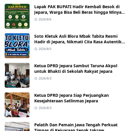
Lapak PAK BUPATI Hadir Kembali Besok di
Jepara, Warga Bisa Beli Beras hingga Minyak
Goreng dengan Harga Terjangkau
2026/8/6
Soto Kletuk Asli Blora Mbak Tabita Resmi
Hadir di Jepara, Nikmati Cita Rasa Autentik
Mulai Rp10 Ribu
2026/8/5
Ketua DPRD Jepara Sambut Taruna Akpol
untuk Bhakti di Sekolah Rakyat Jepara
2026/8/3
Ketua DPRD Jepara Siap Perjuangkan
Kesejahteraan Satlinmas Jepara
2026/8/3
Pelatih Dan Pemain Jawa Tengah Perkuat
Timnas di Kejuaraan Sepak takraw