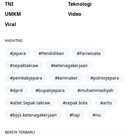
TNI
Teknologi
UMKM
Video
Viral
HASHTAG
#jepara
#Pendidikan
#Pariwisata
#sepaktakraw
#ketenagakerjaan
#pemkabjepara
#kemnaker
#polresjepara
#dprd
#bupatijepara
#muhammadiyah
#atlet Sepak takraw
#sepak bola
#artis
#bpjs ketenagakerjaan
#haji
#nu
BERITA TERBARU