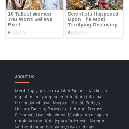
ABOUT US
Merdekajayapos.com adalah Epaper atau koran
digital online yang memuat tentang informasi
terkini aktual lokal, Nasional, Sosial, Budaya,
Hukum, Daerah, Pariwisata, Hiburan, Promosi,
Pertanian, Livestyle, Video, Musik yang disajikan
untuk dan dari Kota Jepara Indonesia. Namun
seiring dengan berjalannya waktu dalam