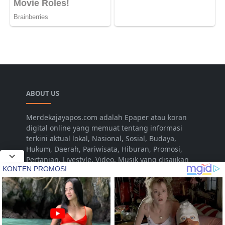
ABOUT US
Merdekajayapos.com adalah Epaper atau koran
digital online yang memuat tentang informasi
terkini aktual lokal, Nasional, Sosial, Budaya,
Hukum, Daerah, Pariwisata, Hiburan, Promosi,
Pertanian, Livestyle, Video, Musik yang disajikan
untuk dan dari Kota Jepara Indonesia. Namun
seiring dengan berjalannya waktu dalam
pengembangan, diharapkan dapat menjangkau
hingga pada tingkat Nasional