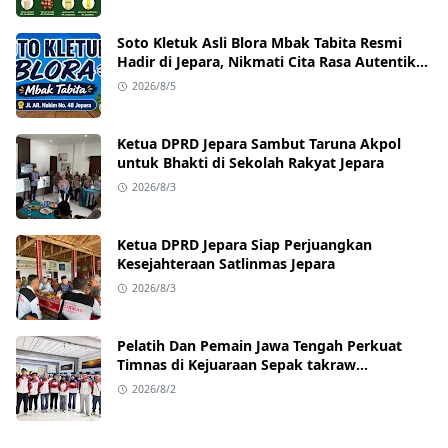
Soto Kletuk Asli Blora Mbak Tabita Resmi
Hadir di Jepara, Nikmati Cita Rasa Autentik
Mulai Rp10 Ribu
2026/8/5
Ketua DPRD Jepara Sambut Taruna Akpol
untuk Bhakti di Sekolah Rakyat Jepara
2026/8/3
Ketua DPRD Jepara Siap Perjuangkan
Kesejahteraan Satlinmas Jepara
2026/8/3
Pelatih Dan Pemain Jawa Tengah Perkuat
Timnas di Kejuaraan Sepak takraw
Internasional
2026/8/2