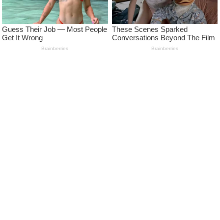
LEARN MORE
Pedoman Media Siber
Kode Etik Jurnalistik Media Siber
Advertise
Disclaimer
Privacy Policy
FOLLOW US
NEWSLETTER