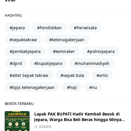
HASHTAG
#jepara
#Pendidikan
#Pariwisata
#sepaktakraw
#ketenagakerjaan
#pemkabjepara
#kemnaker
#polresjepara
#dprd
#bupatijepara
#muhammadiyah
#atlet Sepak takraw
#sepak bola
#artis
#bpjs ketenagakerjaan
#haji
#nu
BERITA TERBARU
Lapak PAK BUPATI Hadir Kembali Besok di
Jepara, Warga Bisa Beli Beras hingga Minyak
Goreng dengan Harga Terjangkau
2026/8/6