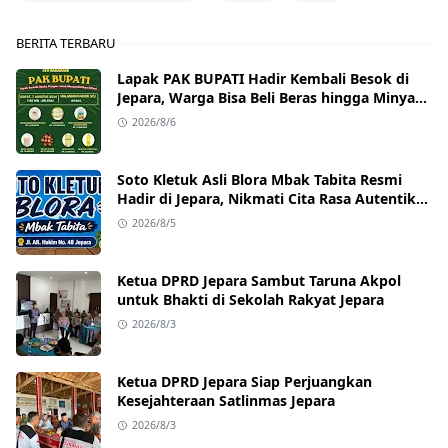
BERITA TERBARU
Lapak PAK BUPATI Hadir Kembali Besok di
Jepara, Warga Bisa Beli Beras hingga Minyak
Goreng dengan Harga Terjangkau
2026/8/6
Soto Kletuk Asli Blora Mbak Tabita Resmi
Hadir di Jepara, Nikmati Cita Rasa Autentik
Mulai Rp10 Ribu
2026/8/5
Ketua DPRD Jepara Sambut Taruna Akpol
untuk Bhakti di Sekolah Rakyat Jepara
2026/8/3
Ketua DPRD Jepara Siap Perjuangkan
Kesejahteraan Satlinmas Jepara
2026/8/3