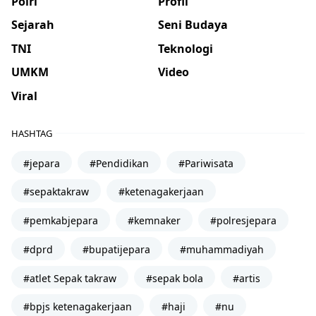
Polri
Profil
Sejarah
Seni Budaya
TNI
Teknologi
UMKM
Video
Viral
HASHTAG
#jepara
#Pendidikan
#Pariwisata
#sepaktakraw
#ketenagakerjaan
#pemkabjepara
#kemnaker
#polresjepara
#dprd
#bupatijepara
#muhammadiyah
#atlet Sepak takraw
#sepak bola
#artis
#bpjs ketenagakerjaan
#haji
#nu