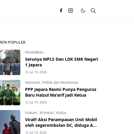
RITA POPULER
Pendidikan
Serunya MPLS Dan LDK SMK Negeri
1 Jepara
Jul 19, 2026
Nasional
,
Politik dan Keamanan
PPP Jepara Resmi Punya Pengurus
Baru Haizul Ma'arif Jadi Ketua
Jul 19, 2026
Hukum
,
Kriminal
,
Kudus
Viral!! Aksi Perampasan Unit Mobil
oleh segerombolan DC, diduga Ada
Dalangnya
Jul 19, 2026