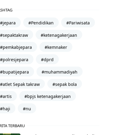
SHTAG
#jepara
#Pendidikan
#Pariwisata
#sepaktakraw
#ketenagakerjaan
#pemkabjepara
#kemnaker
#polresjepara
#dprd
#bupatijepara
#muhammadiyah
#atlet Sepak takraw
#sepak bola
#artis
#bpjs ketenagakerjaan
#haji
#nu
RITA TERBARU