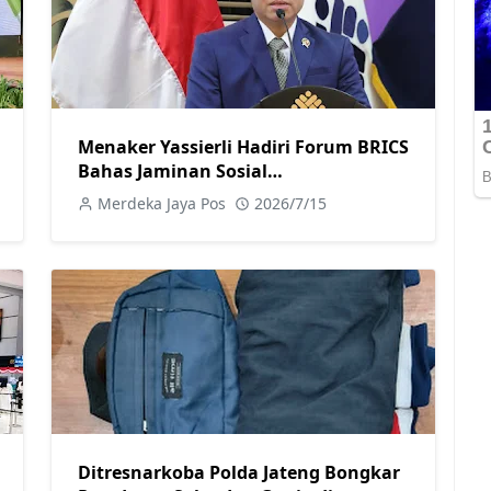
Menaker Yassierli Hadiri Forum BRICS
Bahas Jaminan Sosial
Pengembangan Keterampilan dan
Merdeka Jaya Pos
2026/7/15
Dunia Kerja Digital
Ditresnarkoba Polda Jateng Bongkar