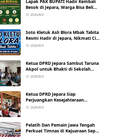
Lapak PAK BUPATI Hadir Kembali
Besok di Jepara, Warga Bisa Beli
Beras hingga Minyak Goreng
2026/8/6
dengan Harga Terjangkau
Soto Kletuk Asli Blora Mbak Tabita
Resmi Hadir di Jepara, Nikmati Cita
Rasa Autentik Mulai Rp10 Ribu
2026/8/5
Ketua DPRD Jepara Sambut Taruna
Akpol untuk Bhakti di Sekolah
Rakyat Jepara
2026/8/3
Ketua DPRD Jepara Siap
Perjuangkan Kesejahteraan
Satlinmas Jepara
2026/8/3
Pelatih Dan Pemain Jawa Tengah
Perkuat Timnas di Kejuaraan Sepak
takraw Internasional