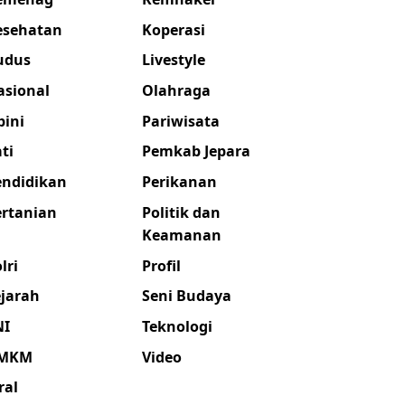
esehatan
Koperasi
udus
Livestyle
asional
Olahraga
pini
Pariwisata
ti
Pemkab Jepara
endidikan
Perikanan
ertanian
Politik dan
Keamanan
lri
Profil
ejarah
Seni Budaya
NI
Teknologi
MKM
Video
ral