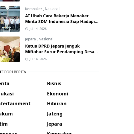
Kemnaker
,
Nasional
AI Ubah Cara Bekerja Menaker
Minta SDM Indonesia Siap Hadapi
Dunia Kerja Baru
Jul 14, 2026
Jepara
,
Nasional
Ketua DPRD Jepara Jenguk
Miftahur Surur Pendamping Desa
yang Sakit
Jul 14, 2026
TEGORI BERITA
rita
Bisnis
dukasi
Ekonomi
ntertainment
Hiburan
ukum
Jateng
atim
Jepara
emenag
Kemnaker