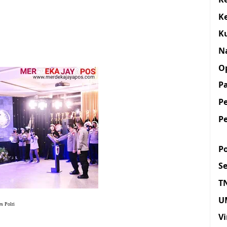
K
K
N
O
Pa
P
P
Po
S
T
U
s Polri
Vi