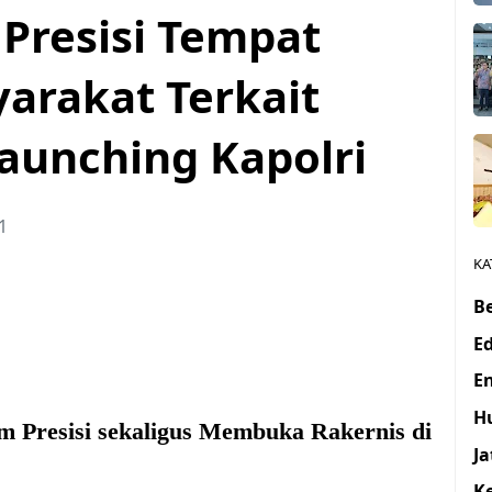
 Presisi Tempat
arakat Terkait
 Launching Kapolri
1
KA
Be
E
E
H
m Presisi
sekaligus Membuka Rakernis di
J
K