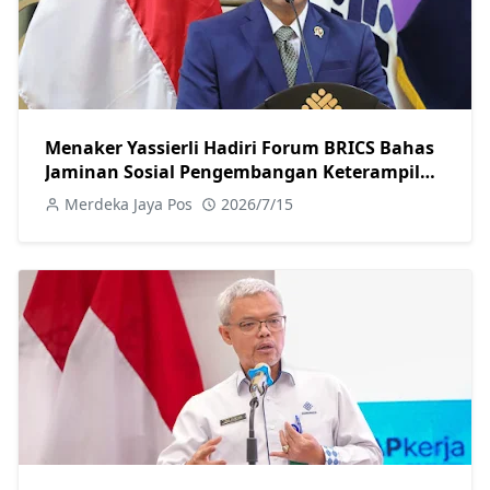
Menaker Yassierli Hadiri Forum BRICS Bahas
Jaminan Sosial Pengembangan Keterampilan
dan Dunia Kerja Digital
Merdeka Jaya Pos
2026/7/15