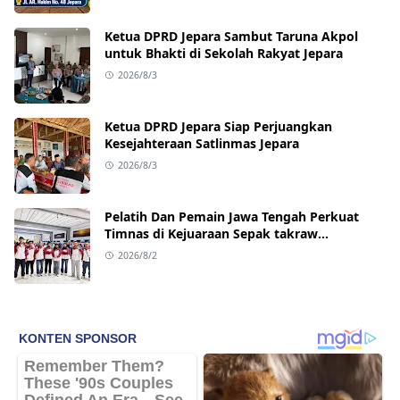
Ketua DPRD Jepara Sambut Taruna Akpol
untuk Bhakti di Sekolah Rakyat Jepara
2026/8/3
Ketua DPRD Jepara Siap Perjuangkan
Kesejahteraan Satlinmas Jepara
2026/8/3
Pelatih Dan Pemain Jawa Tengah Perkuat
Timnas di Kejuaraan Sepak takraw
Internasional
2026/8/2