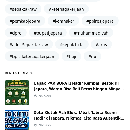
#sepaktakraw
#ketenagakerjaan
#pemkabjepara
#kemnaker
#polresjepara
#dprd
#bupatijepara
#muhammadiyah
#atlet Sepak takraw
#sepak bola
#artis
#bpjs ketenagakerjaan
#haji
#nu
BERITA TERBARU
Lapak PAK BUPATI Hadir Kembali Besok di
Jepara, Warga Bisa Beli Beras hingga Minyak
Goreng dengan Harga Terjangkau
2026/8/6
Soto Kletuk Asli Blora Mbak Tabita Resmi
Hadir di Jepara, Nikmati Cita Rasa Autentik
Mulai Rp10 Ribu
2026/8/5