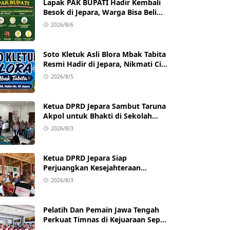
Lapak PAK BUPATI Hadir Kembali
Besok di Jepara, Warga Bisa Beli
Beras hingga Minyak Goreng
2026/8/6
dengan Harga Terjangkau
Soto Kletuk Asli Blora Mbak Tabita
Resmi Hadir di Jepara, Nikmati Cita
Rasa Autentik Mulai Rp10 Ribu
2026/8/5
Ketua DPRD Jepara Sambut Taruna
Akpol untuk Bhakti di Sekolah
Rakyat Jepara
2026/8/3
Ketua DPRD Jepara Siap
Perjuangkan Kesejahteraan
Satlinmas Jepara
2026/8/3
Pelatih Dan Pemain Jawa Tengah
Perkuat Timnas di Kejuaraan Sepak
takraw Internasional