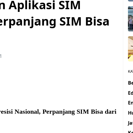
n Aplikasi SIM
rpanjang SIM Bisa
1
KA
Be
E
E
esisi Nasional, Perpanjang SIM Bisa dari
H
J
K