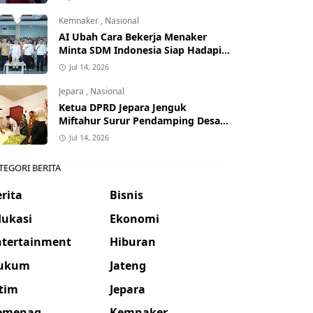
Kemnaker
,
Nasional
AI Ubah Cara Bekerja Menaker
Minta SDM Indonesia Siap Hadapi
Dunia Kerja Baru
Jul 14, 2026
Jepara
,
Nasional
Ketua DPRD Jepara Jenguk
Miftahur Surur Pendamping Desa
yang Sakit
Jul 14, 2026
TEGORI BERITA
rita
Bisnis
dukasi
Ekonomi
ntertainment
Hiburan
ukum
Jateng
atim
Jepara
emenag
Kemnaker