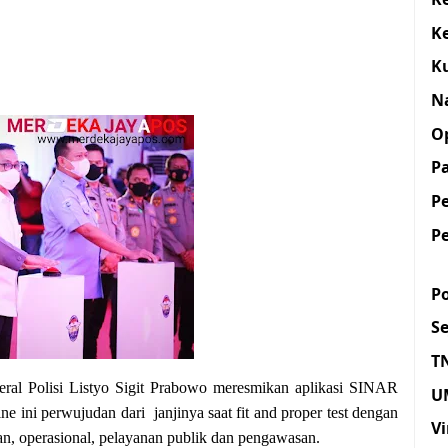
K
K
N
O
Pa
P
P
Po
S
T
eral Polisi Listyo Sigit Prabowo meresmikan aplikasi SINAR
U
ne ini perwujudan dari janjinya saat fit and proper test dengan
Vi
an, operasional, pelayanan publik dan pengawasan.