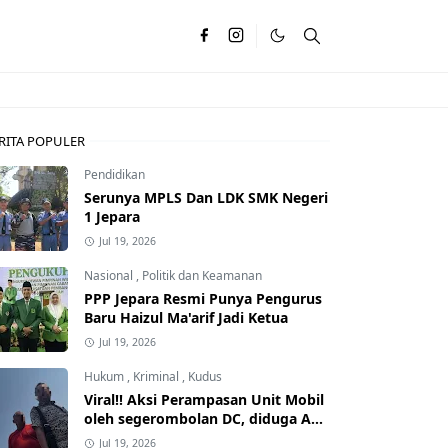
RITA POPULER
Pendidikan
Serunya MPLS Dan LDK SMK Negeri
1 Jepara
Jul 19, 2026
Nasional
,
Politik dan Keamanan
PPP Jepara Resmi Punya Pengurus
Baru Haizul Ma'arif Jadi Ketua
Jul 19, 2026
Hukum
,
Kriminal
,
Kudus
Viral!! Aksi Perampasan Unit Mobil
oleh segerombolan DC, diduga Ada
Dalangnya
Jul 19, 2026