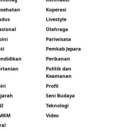
esehatan
Koperasi
udus
Livestyle
asional
Olahraga
pini
Pariwisata
ti
Pemkab Jepara
endidikan
Perikanan
ertanian
Politik dan
Keamanan
lri
Profil
ejarah
Seni Budaya
NI
Teknologi
MKM
Video
ral