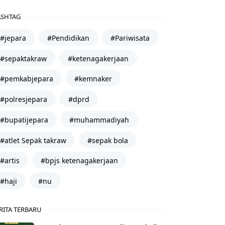
SHTAG
#jepara
#Pendidikan
#Pariwisata
#sepaktakraw
#ketenagakerjaan
#pemkabjepara
#kemnaker
#polresjepara
#dprd
#bupatijepara
#muhammadiyah
#atlet Sepak takraw
#sepak bola
#artis
#bpjs ketenagakerjaan
#haji
#nu
RITA TERBARU