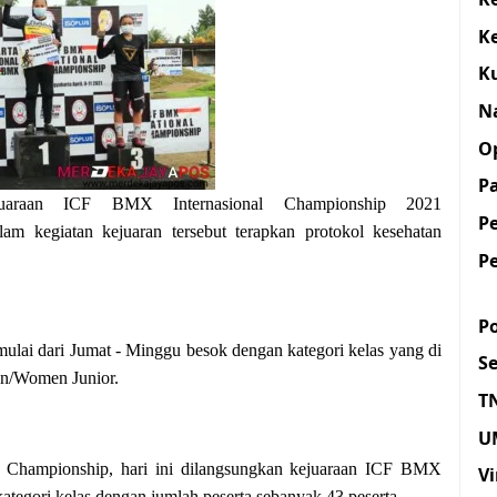
K
K
N
O
Pa
uaraan ICF BMX Internasional Championship 2021
P
am kegiatan kejuaran tersebut terapkan protokol kesehatan
P
Po
mulai dari Jumat - Minggu besok dengan kategori kelas yang di
S
n/Women Junior.
T
U
 Championship, hari ini dilangsungkan kejuaraan ICF BMX
Vi
ategori kelas dengan jumlah peserta sebanyak 43 peserta.