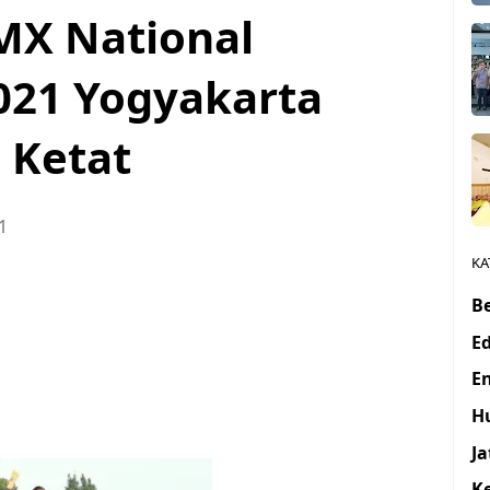
MX National
021 Yogyakarta
 Ketat
1
KA
Be
E
E
H
J
K