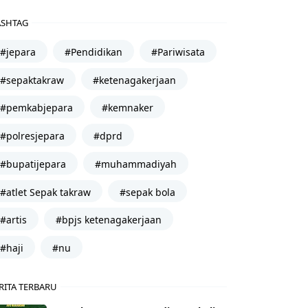
SHTAG
#jepara
#Pendidikan
#Pariwisata
#sepaktakraw
#ketenagakerjaan
#pemkabjepara
#kemnaker
#polresjepara
#dprd
#bupatijepara
#muhammadiyah
#atlet Sepak takraw
#sepak bola
#artis
#bpjs ketenagakerjaan
#haji
#nu
RITA TERBARU