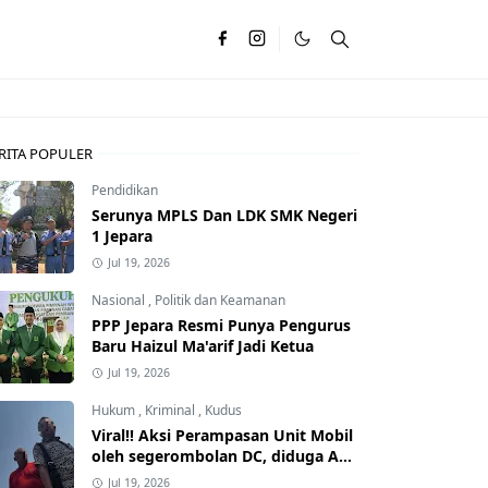
RITA POPULER
Pendidikan
Serunya MPLS Dan LDK SMK Negeri
1 Jepara
Jul 19, 2026
Nasional
,
Politik dan Keamanan
PPP Jepara Resmi Punya Pengurus
Baru Haizul Ma'arif Jadi Ketua
Jul 19, 2026
Hukum
,
Kriminal
,
Kudus
Viral!! Aksi Perampasan Unit Mobil
oleh segerombolan DC, diduga Ada
Dalangnya
Jul 19, 2026