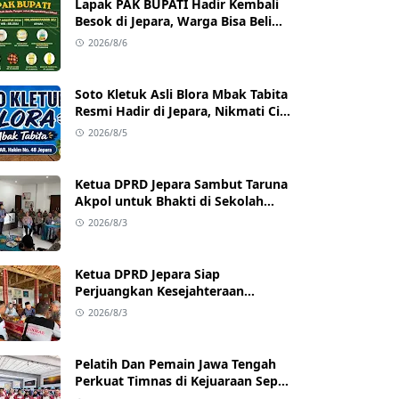
Lapak PAK BUPATI Hadir Kembali
Besok di Jepara, Warga Bisa Beli
Beras hingga Minyak Goreng
2026/8/6
dengan Harga Terjangkau
Soto Kletuk Asli Blora Mbak Tabita
Resmi Hadir di Jepara, Nikmati Cita
Rasa Autentik Mulai Rp10 Ribu
2026/8/5
Ketua DPRD Jepara Sambut Taruna
Akpol untuk Bhakti di Sekolah
Rakyat Jepara
2026/8/3
Ketua DPRD Jepara Siap
Perjuangkan Kesejahteraan
Satlinmas Jepara
2026/8/3
Pelatih Dan Pemain Jawa Tengah
Perkuat Timnas di Kejuaraan Sepak
takraw Internasional