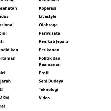
esehatan
Koperasi
udus
Livestyle
asional
Olahraga
pini
Pariwisata
ti
Pemkab Jepara
endidikan
Perikanan
ertanian
Politik dan
Keamanan
lri
Profil
ejarah
Seni Budaya
NI
Teknologi
MKM
Video
ral