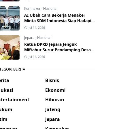
Kemnaker
,
Nasional
AI Ubah Cara Bekerja Menaker
Minta SDM Indonesia Siap Hadapi
Dunia Kerja Baru
Jul 14, 2026
Jepara
,
Nasional
Ketua DPRD Jepara Jenguk
Miftahur Surur Pendamping Desa
yang Sakit
Jul 14, 2026
TEGORI BERITA
rita
Bisnis
dukasi
Ekonomi
ntertainment
Hiburan
ukum
Jateng
atim
Jepara
emenag
Kemnaker