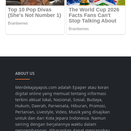
ABOUT US
Merdekajayapos.com adalah Epaper atau koran
digital online yang memuat tentang informasi
terkini aktual lokal, Nasional, Sosial, Budaya,
Hukum, Daerah, Pariwisata, Hiburan, Promosi,
Pertanian, Livestyle, Video, Musik yang disajikan
untuk dan dari Kota Jepara Indonesia. Namun
seiring dengan berjalannya waktu dalam
pengembangan, diharapkan dapat menjangkau