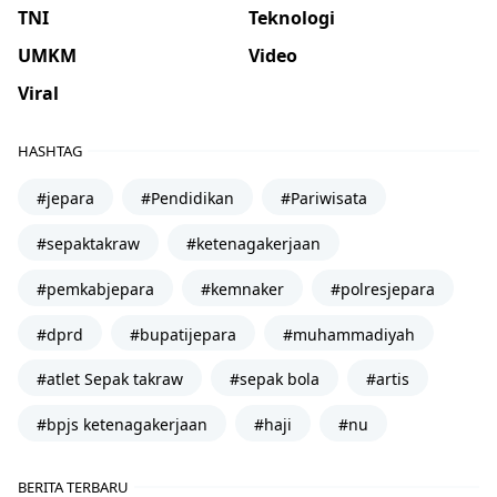
TNI
Teknologi
UMKM
Video
Viral
HASHTAG
#jepara
#Pendidikan
#Pariwisata
#sepaktakraw
#ketenagakerjaan
#pemkabjepara
#kemnaker
#polresjepara
#dprd
#bupatijepara
#muhammadiyah
#atlet Sepak takraw
#sepak bola
#artis
#bpjs ketenagakerjaan
#haji
#nu
BERITA TERBARU