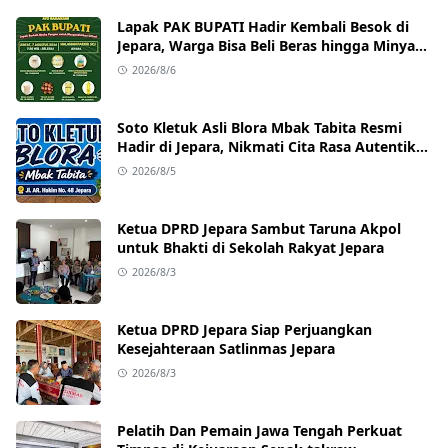
Lapak PAK BUPATI Hadir Kembali Besok di
Jepara, Warga Bisa Beli Beras hingga Minyak
Goreng dengan Harga Terjangkau
2026/8/6
Soto Kletuk Asli Blora Mbak Tabita Resmi
Hadir di Jepara, Nikmati Cita Rasa Autentik
Mulai Rp10 Ribu
2026/8/5
Ketua DPRD Jepara Sambut Taruna Akpol
untuk Bhakti di Sekolah Rakyat Jepara
2026/8/3
Ketua DPRD Jepara Siap Perjuangkan
Kesejahteraan Satlinmas Jepara
2026/8/3
Pelatih Dan Pemain Jawa Tengah Perkuat