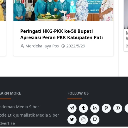
Peringati HKG-PKK ke-50 Bupati
Apresiasi Peran PKK Kabupaten Pati
Merdeka Jaya Pos
2022/5/29
EARN MORE
FOLLOW US
edoman Media Siber
ode Etik Jurnalistik Media Siber
dvertise