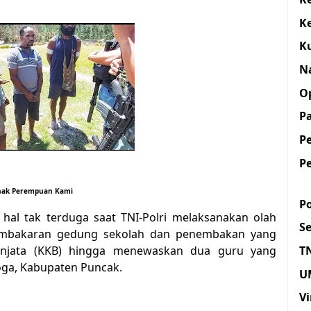
K
K
N
O
Pa
P
P
Anak Perempuan Kami
Po
 hal tak terduga saat TNI-Polri melaksanakan olah
S
 pembakaran gedung sekolah dan penembakan yang
T
senjata (KKB) hingga menewaskan dua guru yang
eoga, Kabupaten Puncak.
U
Vi