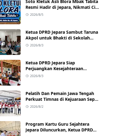
Soto Kletuk Asli Blora Mbak Tabita
Resmi Hadir di Jepara, Nikmati Cita
Rasa Autentik Mulai Rp10 Ribu
2026/8/5
Ketua DPRD Jepara Sambut Taruna
Akpol untuk Bhakti di Sekolah
Rakyat Jepara
2026/8/3
Ketua DPRD Jepara Siap
Perjuangkan Kesejahteraan
Satlinmas Jepara
2026/8/3
Pelatih Dan Pemain Jawa Tengah
Perkuat Timnas di Kejuaraan Sepak
takraw Internasional
2026/8/2
Program Kartu Guru Sejahtera
Jepara Diluncurkan, Ketua DPRD
Jepara Dukung Kesejahteraan Guru