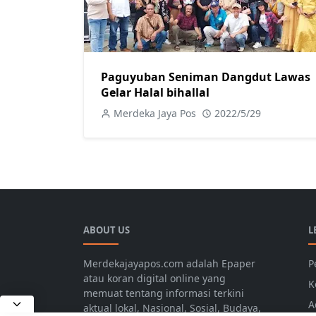
Paguyuban Seniman Dangdut Lawas
Gelar Halal bihallal
Merdeka Jaya Pos
2022/5/29
ABOUT US
L
Merdekajayapos.com adalah Epaper
P
atau koran digital online yang
K
memuat tentang informasi terkini
A
aktual lokal, Nasional, Sosial, Budaya,