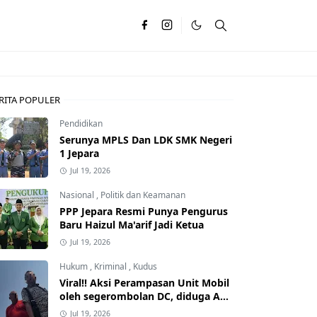
RITA POPULER
Pendidikan
Serunya MPLS Dan LDK SMK Negeri
1 Jepara
Jul 19, 2026
Nasional
,
Politik dan Keamanan
PPP Jepara Resmi Punya Pengurus
Baru Haizul Ma'arif Jadi Ketua
Jul 19, 2026
Hukum
,
Kriminal
,
Kudus
Viral!! Aksi Perampasan Unit Mobil
oleh segerombolan DC, diduga Ada
Dalangnya
Jul 19, 2026