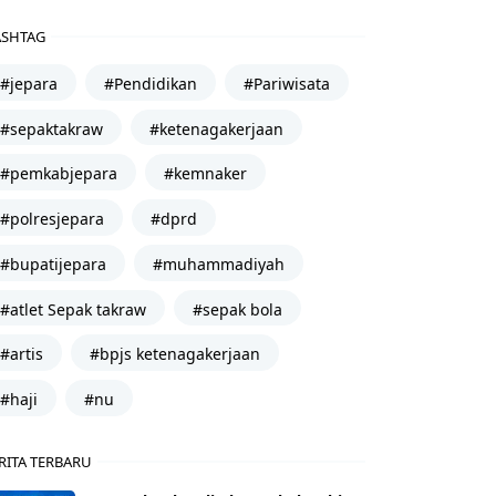
SHTAG
#jepara
#Pendidikan
#Pariwisata
#sepaktakraw
#ketenagakerjaan
#pemkabjepara
#kemnaker
#polresjepara
#dprd
#bupatijepara
#muhammadiyah
#atlet Sepak takraw
#sepak bola
#artis
#bpjs ketenagakerjaan
#haji
#nu
RITA TERBARU