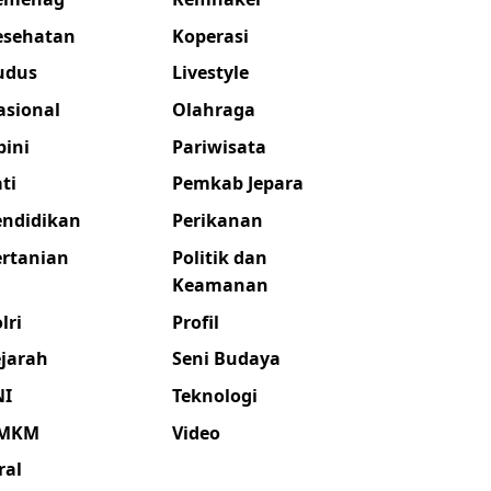
esehatan
Koperasi
udus
Livestyle
asional
Olahraga
pini
Pariwisata
ti
Pemkab Jepara
endidikan
Perikanan
ertanian
Politik dan
Keamanan
lri
Profil
ejarah
Seni Budaya
NI
Teknologi
MKM
Video
ral