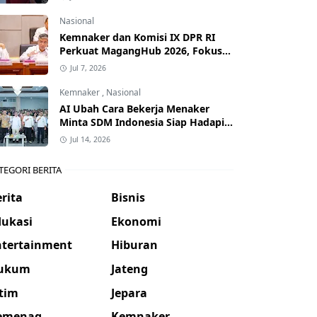
Nasional
Kemnaker dan Komisi IX DPR RI
Perkuat MagangHub 2026, Fokus
Tingkatkan Kompetensi Peserta
Jul 7, 2026
Kemnaker
,
Nasional
AI Ubah Cara Bekerja Menaker
Minta SDM Indonesia Siap Hadapi
Dunia Kerja Baru
Jul 14, 2026
TEGORI BERITA
rita
Bisnis
dukasi
Ekonomi
ntertainment
Hiburan
ukum
Jateng
atim
Jepara
emenag
Kemnaker