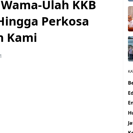
s Wama-Ulah KKB
Hingga Perkosa
n Kami
1
KA
Be
E
E
H
J
K