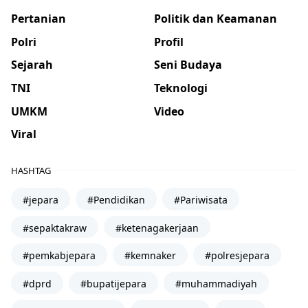
Pertanian
Politik dan Keamanan
Polri
Profil
Sejarah
Seni Budaya
TNI
Teknologi
UMKM
Video
Viral
HASHTAG
#jepara
#Pendidikan
#Pariwisata
#sepaktakraw
#ketenagakerjaan
#pemkabjepara
#kemnaker
#polresjepara
#dprd
#bupatijepara
#muhammadiyah