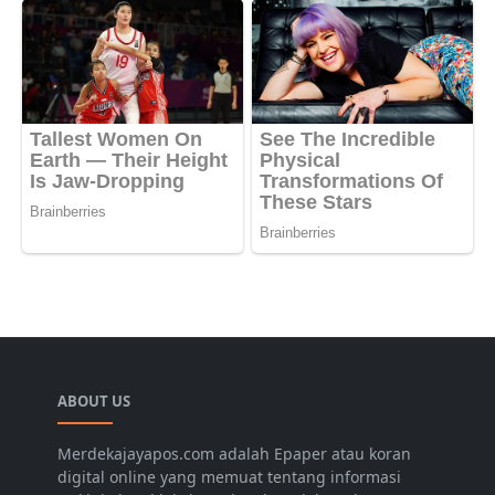
ABOUT US
Merdekajayapos.com adalah Epaper atau koran
digital online yang memuat tentang informasi