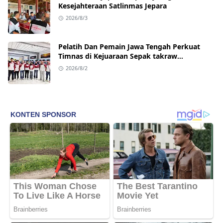
Kesejahteraan Satlinmas Jepara
2026/8/3
Pelatih Dan Pemain Jawa Tengah Perkuat
Timnas di Kejuaraan Sepak takraw
Internasional
2026/8/2