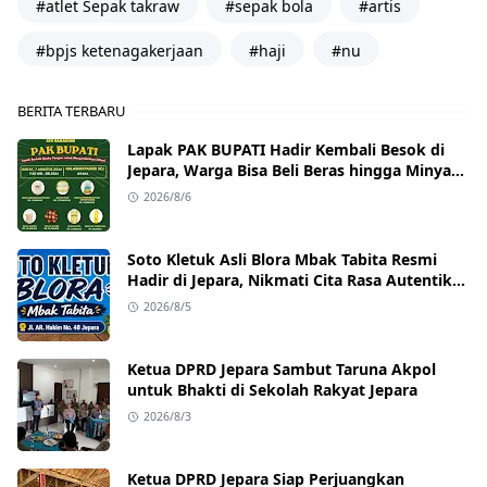
#atlet Sepak takraw
#sepak bola
#artis
#bpjs ketenagakerjaan
#haji
#nu
BERITA TERBARU
Lapak PAK BUPATI Hadir Kembali Besok di
Jepara, Warga Bisa Beli Beras hingga Minyak
Goreng dengan Harga Terjangkau
2026/8/6
Soto Kletuk Asli Blora Mbak Tabita Resmi
Hadir di Jepara, Nikmati Cita Rasa Autentik
Mulai Rp10 Ribu
2026/8/5
Ketua DPRD Jepara Sambut Taruna Akpol
untuk Bhakti di Sekolah Rakyat Jepara
2026/8/3
Ketua DPRD Jepara Siap Perjuangkan