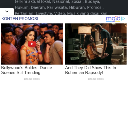
terkini aktual lokal, Nasional, Sosial, Budaya,
Hukum, Daerah, Pariwisata, Hiburan, Promosi,
Pertanian, Livestyle, Video, Musik yang disajikan
untuk dan dari Kota Jepara Indonesia. Namun
seiring dengan berjalannya waktu dalam
pengembangan, diharapkan dapat menjangkau
hingga pada tingkat Nasional
LEARN MORE
Pedoman Media Siber
Kode Etik Jurnalistik Media Siber
Advertise
Disclaimer
Privacy Policy
FOLLOW US