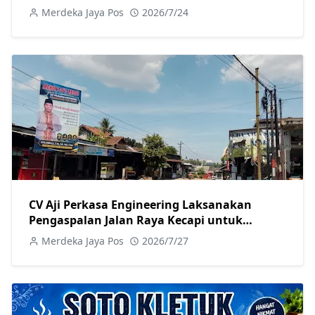
Merdeka Jaya Pos
2026/7/24
CV Aji Perkasa Engineering Laksanakan
Pengaspalan Jalan Raya Kecapi untuk
Tingkatkan Kualitas Infrastruktur
Merdeka Jaya Pos
2026/7/27