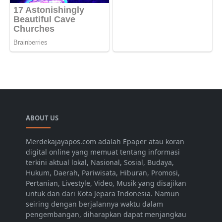
ABOUT US
Merdekajayapos.com adalah Epaper atau koran
digital online yang memuat tentang informasi
terkini aktual lokal, Nasional, Sosial, Budaya,
Hukum, Daerah, Pariwisata, Hiburan, Promosi,
Pertanian, Livestyle, Video, Musik yang disajikan
untuk dan dari Kota Jepara Indonesia. Namun
seiring dengan berjalannya waktu dalam
pengembangan, diharapkan dapat menjangkau