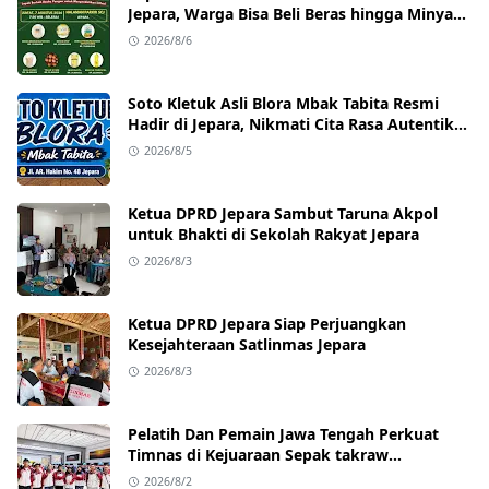
Jepara, Warga Bisa Beli Beras hingga Minyak
Goreng dengan Harga Terjangkau
2026/8/6
Soto Kletuk Asli Blora Mbak Tabita Resmi
Hadir di Jepara, Nikmati Cita Rasa Autentik
Mulai Rp10 Ribu
2026/8/5
Ketua DPRD Jepara Sambut Taruna Akpol
untuk Bhakti di Sekolah Rakyat Jepara
2026/8/3
Ketua DPRD Jepara Siap Perjuangkan
Kesejahteraan Satlinmas Jepara
2026/8/3
Pelatih Dan Pemain Jawa Tengah Perkuat
Timnas di Kejuaraan Sepak takraw
Internasional
2026/8/2