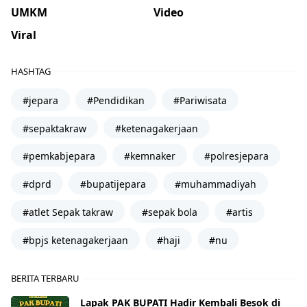
UMKM
Video
Viral
HASHTAG
#jepara
#Pendidikan
#Pariwisata
#sepaktakraw
#ketenagakerjaan
#pemkabjepara
#kemnaker
#polresjepara
#dprd
#bupatijepara
#muhammadiyah
#atlet Sepak takraw
#sepak bola
#artis
#bpjs ketenagakerjaan
#haji
#nu
BERITA TERBARU
Lapak PAK BUPATI Hadir Kembali Besok di