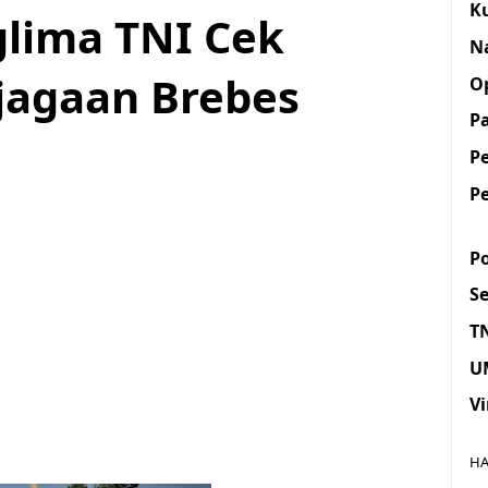
K
glima TNI Cek
N
jagaan Brebes
O
Pa
P
P
Po
S
T
U
Vi
HA