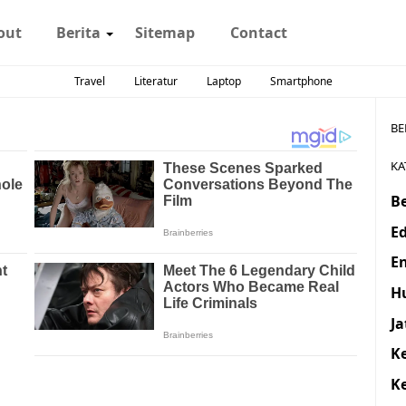
out
Berita
Sitemap
Contact
Travel
Literatur
Laptop
Smartphone
BE
KA
Be
E
E
H
J
K
K