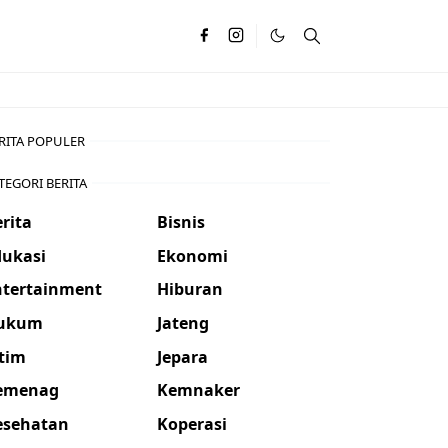
RITA POPULER
TEGORI BERITA
rita
Bisnis
dukasi
Ekonomi
ntertainment
Hiburan
ukum
Jateng
atim
Jepara
emenag
Kemnaker
esehatan
Koperasi