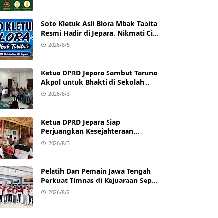
dengan Harga Terjangkau
Soto Kletuk Asli Blora Mbak Tabita
Resmi Hadir di Jepara, Nikmati Cita
Rasa Autentik Mulai Rp10 Ribu
2026/8/5
Ketua DPRD Jepara Sambut Taruna
Akpol untuk Bhakti di Sekolah
Rakyat Jepara
2026/8/3
Ketua DPRD Jepara Siap
Perjuangkan Kesejahteraan
Satlinmas Jepara
2026/8/3
Pelatih Dan Pemain Jawa Tengah
Perkuat Timnas di Kejuaraan Sepak
takraw Internasional
2026/8/2