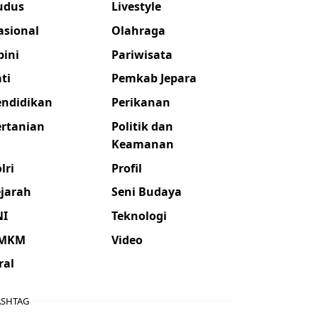
udus
Livestyle
asional
Olahraga
pini
Pariwisata
ti
Pemkab Jepara
endidikan
Perikanan
ertanian
Politik dan
Keamanan
lri
Profil
ejarah
Seni Budaya
NI
Teknologi
MKM
Video
ral
SHTAG