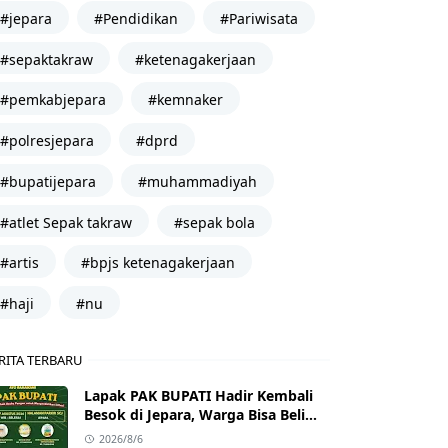
#jepara
#Pendidikan
#Pariwisata
#sepaktakraw
#ketenagakerjaan
#pemkabjepara
#kemnaker
#polresjepara
#dprd
#bupatijepara
#muhammadiyah
#atlet Sepak takraw
#sepak bola
#artis
#bpjs ketenagakerjaan
#haji
#nu
RITA TERBARU
Lapak PAK BUPATI Hadir Kembali
Besok di Jepara, Warga Bisa Beli
Beras hingga Minyak Goreng
2026/8/6