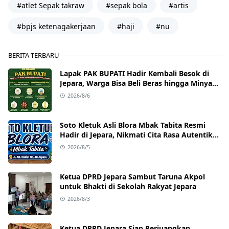
#atlet Sepak takraw
#sepak bola
#artis
#bpjs ketenagakerjaan
#haji
#nu
BERITA TERBARU
Lapak PAK BUPATI Hadir Kembali Besok di
Jepara, Warga Bisa Beli Beras hingga Minyak
Goreng dengan Harga Terjangkau
2026/8/6
Soto Kletuk Asli Blora Mbak Tabita Resmi
Hadir di Jepara, Nikmati Cita Rasa Autentik
Mulai Rp10 Ribu
2026/8/5
Ketua DPRD Jepara Sambut Taruna Akpol
untuk Bhakti di Sekolah Rakyat Jepara
2026/8/3
Ketua DPRD Jepara Siap Perjuangkan