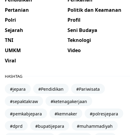
Pertanian
Politik dan Keamanan
Polri
Profil
Sejarah
Seni Budaya
TNI
Teknologi
UMKM
Video
Viral
HASHTAG
#jepara
#Pendidikan
#Pariwisata
#sepaktakraw
#ketenagakerjaan
#pemkabjepara
#kemnaker
#polresjepara
#dprd
#bupatijepara
#muhammadiyah