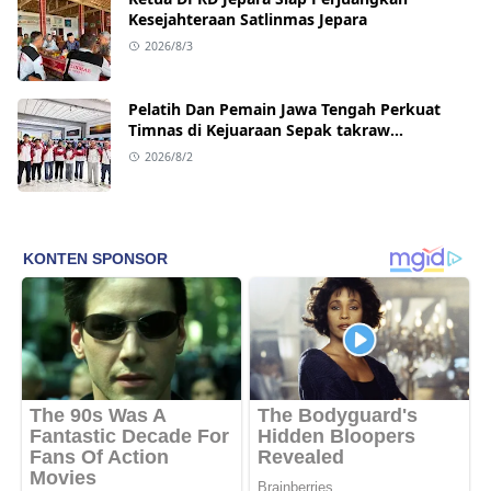
Kesejahteraan Satlinmas Jepara
2026/8/3
Pelatih Dan Pemain Jawa Tengah Perkuat
Timnas di Kejuaraan Sepak takraw
Internasional
2026/8/2