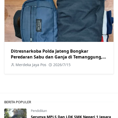
Ditresnarkoba Polda Jateng Bongkar
Peredaran Sabu dan Ganja di Temanggung,
Satu Pengedar Ditangkap
Merdeka Jaya Pos
2026/7/15
BERITA POPULER
Pendidikan
Serunya MPLS Dan LDK SMK Negeri 1 Jepara