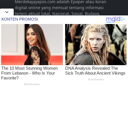
Merdekajayapos.com adalah Epaper atau koran
digital online yang memuat tentang informasi
terkini aktual lokal, Nasional, Sosial, Budaya,
Hukum, Daerah, Pariwisata, Hiburan, Promosi,
Pertanian, Livestyle, Video, Musik yang disajikan
untuk dan dari Kota Jepara Indonesia. Namun
seiring dengan berjalannya waktu dalam
pengembangan, diharapkan dapat menjangkau
hingga pada tingkat Nasional
LEARN MORE
Pedoman Media Siber
Kode Etik Jurnalistik Media Siber
Advertise
Disclaimer
Privacy Policy