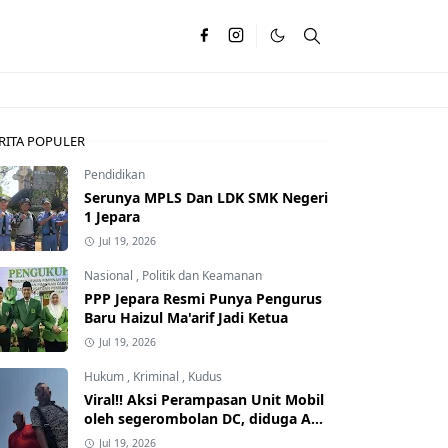
RITA POPULER
Pendidikan
Serunya MPLS Dan LDK SMK Negeri
1 Jepara
Jul 19, 2026
Nasional
,
Politik dan Keamanan
PPP Jepara Resmi Punya Pengurus
Baru Haizul Ma'arif Jadi Ketua
Jul 19, 2026
Hukum
,
Kriminal
,
Kudus
Viral!! Aksi Perampasan Unit Mobil
oleh segerombolan DC, diduga Ada
Dalangnya
Jul 19, 2026