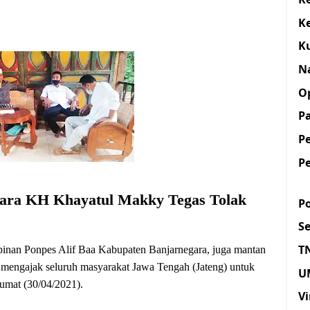
K
K
N
O
Pa
P
P
ara KH Khayatul Makky Tegas Tolak
Po
S
T
inan Ponpes Alif Baa Kabupaten Banjarnegara, juga mantan
engajak seluruh masyarakat Jawa Tengah (Jateng) untuk
U
Jumat (30/04/2021).
Vi