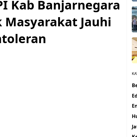
I Kab Banjarnegara
 Masyarakat Jauhi
ntoleran
KA
Be
E
E
H
J
K