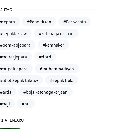
SHTAG
#jepara
#Pendidikan
#Pariwisata
#sepaktakraw
#ketenagakerjaan
#pemkabjepara
#kemnaker
#polresjepara
#dprd
#bupatijepara
#muhammadiyah
#atlet Sepak takraw
#sepak bola
#artis
#bpjs ketenagakerjaan
#haji
#nu
RITA TERBARU