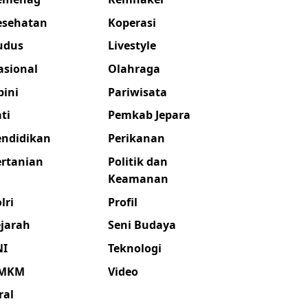
esehatan
Koperasi
udus
Livestyle
asional
Olahraga
pini
Pariwisata
ti
Pemkab Jepara
endidikan
Perikanan
ertanian
Politik dan
Keamanan
lri
Profil
ejarah
Seni Budaya
NI
Teknologi
MKM
Video
ral