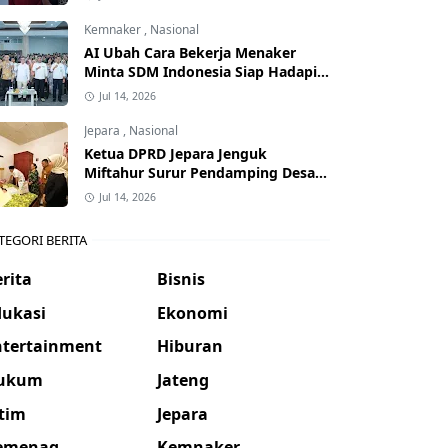
Kemnaker
,
Nasional
AI Ubah Cara Bekerja Menaker
Minta SDM Indonesia Siap Hadapi
Dunia Kerja Baru
Jul 14, 2026
Jepara
,
Nasional
Ketua DPRD Jepara Jenguk
Miftahur Surur Pendamping Desa
yang Sakit
Jul 14, 2026
TEGORI BERITA
rita
Bisnis
dukasi
Ekonomi
ntertainment
Hiburan
ukum
Jateng
atim
Jepara
emenag
Kemnaker