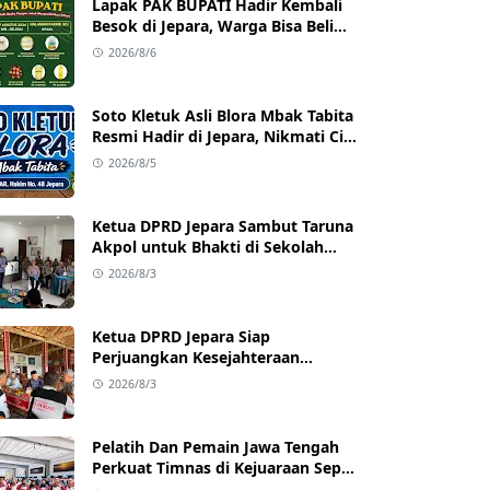
Lapak PAK BUPATI Hadir Kembali
Besok di Jepara, Warga Bisa Beli
Beras hingga Minyak Goreng
2026/8/6
dengan Harga Terjangkau
Soto Kletuk Asli Blora Mbak Tabita
Resmi Hadir di Jepara, Nikmati Cita
Rasa Autentik Mulai Rp10 Ribu
2026/8/5
Ketua DPRD Jepara Sambut Taruna
Akpol untuk Bhakti di Sekolah
Rakyat Jepara
2026/8/3
Ketua DPRD Jepara Siap
Perjuangkan Kesejahteraan
Satlinmas Jepara
2026/8/3
Pelatih Dan Pemain Jawa Tengah
Perkuat Timnas di Kejuaraan Sepak
takraw Internasional