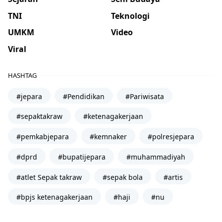
TNI
Teknologi
UMKM
Video
Viral
HASHTAG
#jepara
#Pendidikan
#Pariwisata
#sepaktakraw
#ketenagakerjaan
#pemkabjepara
#kemnaker
#polresjepara
#dprd
#bupatijepara
#muhammadiyah
#atlet Sepak takraw
#sepak bola
#artis
#bpjs ketenagakerjaan
#haji
#nu