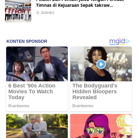
Timnas di Kejuaraan Sepak takraw
Internasional
2026/8/2