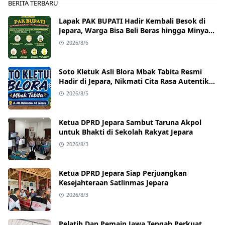
BERITA TERBARU
Lapak PAK BUPATI Hadir Kembali Besok di
Jepara, Warga Bisa Beli Beras hingga Minyak
Goreng dengan Harga Terjangkau
2026/8/6
Soto Kletuk Asli Blora Mbak Tabita Resmi
Hadir di Jepara, Nikmati Cita Rasa Autentik
Mulai Rp10 Ribu
2026/8/5
Ketua DPRD Jepara Sambut Taruna Akpol
untuk Bhakti di Sekolah Rakyat Jepara
2026/8/3
Ketua DPRD Jepara Siap Perjuangkan
Kesejahteraan Satlinmas Jepara
2026/8/3
Pelatih Dan Pemain Jawa Tengah Perkuat