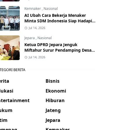
Kemnaker
,
Nasional
AI Ubah Cara Bekerja Menaker
Minta SDM Indonesia Siap Hadapi
Dunia Kerja Baru
Jul 14, 2026
Jepara
,
Nasional
Ketua DPRD Jepara Jenguk
Miftahur Surur Pendamping Desa
yang Sakit
Jul 14, 2026
TEGORI BERITA
rita
Bisnis
dukasi
Ekonomi
ntertainment
Hiburan
ukum
Jateng
atim
Jepara
emenag
Kemnaker