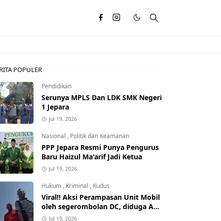
RITA POPULER
Pendidikan
Serunya MPLS Dan LDK SMK Negeri
1 Jepara
Jul 19, 2026
Nasional
,
Politik dan Keamanan
PPP Jepara Resmi Punya Pengurus
Baru Haizul Ma'arif Jadi Ketua
Jul 19, 2026
Hukum
,
Kriminal
,
Kudus
Viral!! Aksi Perampasan Unit Mobil
oleh segerombolan DC, diduga Ada
Dalangnya
Jul 19, 2026