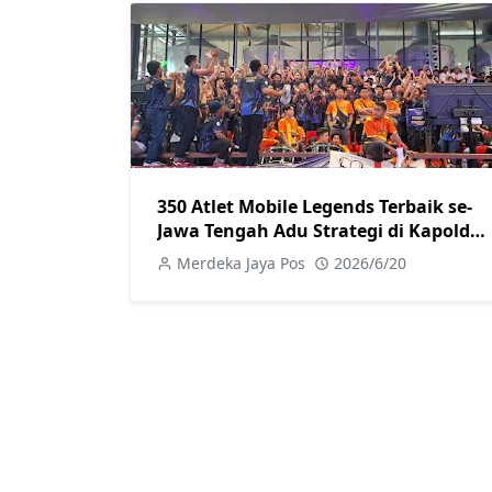
350 Atlet Mobile Legends Terbaik se-
Jawa Tengah Adu Strategi di Kapolda
Jateng Cup 2026 Perebutkan Tiket ke
Merdeka Jaya Pos
2026/6/20
Kapolri Cup