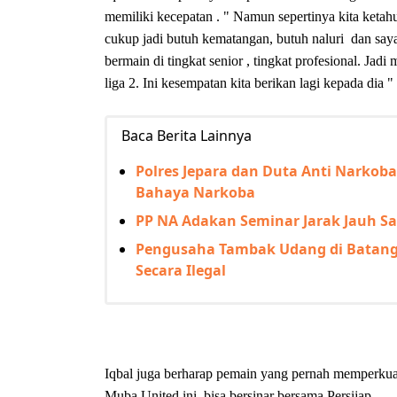
memiliki kecepatan . " Namun sepertinya kita ketahui
cukup jadi butuh kematangan, butuh naluri dan saya
bermain di tingkat senior , tingkat profesional. Jad
liga 2. Ini kesempatan kita berikan lagi kepada dia "
Baca Berita Lainnya
Polres Jepara dan Duta Anti Narkob
Bahaya Narkoba
PP NA Adakan Seminar Jarak Jauh S
Pengusaha Tambak Udang di Batang 
Secara Ilegal
Iqbal juga berharap pemain yang pernah memperk
Muba United ini bisa bersinar bersama Persijap.