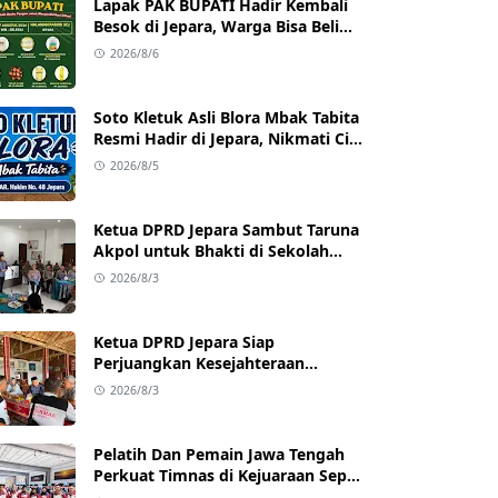
Lapak PAK BUPATI Hadir Kembali
Besok di Jepara, Warga Bisa Beli
Beras hingga Minyak Goreng
2026/8/6
dengan Harga Terjangkau
Soto Kletuk Asli Blora Mbak Tabita
Resmi Hadir di Jepara, Nikmati Cita
Rasa Autentik Mulai Rp10 Ribu
2026/8/5
Ketua DPRD Jepara Sambut Taruna
Akpol untuk Bhakti di Sekolah
Rakyat Jepara
2026/8/3
Ketua DPRD Jepara Siap
Perjuangkan Kesejahteraan
Satlinmas Jepara
2026/8/3
Pelatih Dan Pemain Jawa Tengah
Perkuat Timnas di Kejuaraan Sepak
takraw Internasional