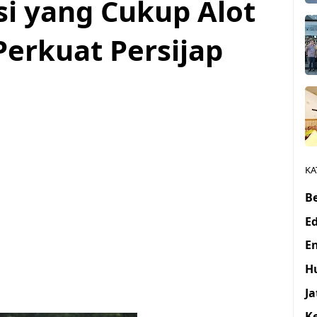
si yang Cukup Alot
Perkuat Persijap
KA
Be
E
E
H
J
K