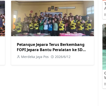
Petanque Jepara Terus Berkembang
FOPI Jepara Bantu Peralatan ke SDN
7 Tulakan Siapkan Atlet Berprestasi
Merdeka Jaya Pos
2026/6/12