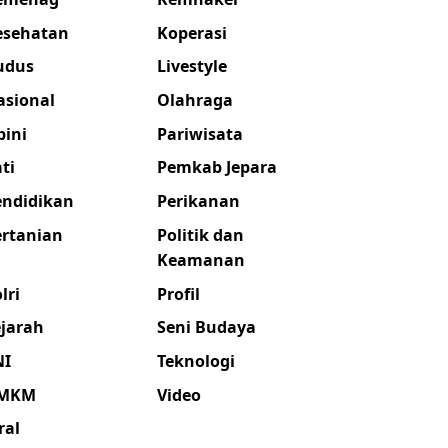
esehatan
Koperasi
udus
Livestyle
asional
Olahraga
pini
Pariwisata
ti
Pemkab Jepara
endidikan
Perikanan
ertanian
Politik dan
Keamanan
lri
Profil
ejarah
Seni Budaya
NI
Teknologi
MKM
Video
ral