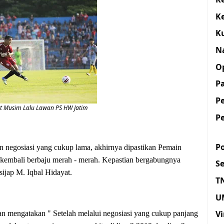
K
K
N
O
Pa
P
t Musim Lalu Lawan PS HW Jatim
P
Po
negosiasi yang cukup lama, akhirnya dipastikan Pemain
 kembali berbaju merah - merah. Kepastian bergabungnya
S
sijap M. Iqbal Hidayat.
T
U
Vi
n mengatakan " Setelah melalui negosiasi yang cukup panjang