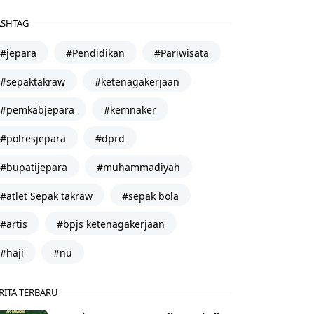
SHTAG
#jepara
#Pendidikan
#Pariwisata
#sepaktakraw
#ketenagakerjaan
#pemkabjepara
#kemnaker
#polresjepara
#dprd
#bupatijepara
#muhammadiyah
#atlet Sepak takraw
#sepak bola
#artis
#bpjs ketenagakerjaan
#haji
#nu
RITA TERBARU