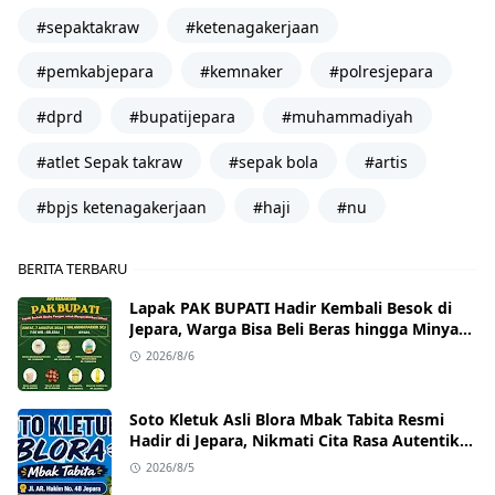
#sepaktakraw
#ketenagakerjaan
#pemkabjepara
#kemnaker
#polresjepara
#dprd
#bupatijepara
#muhammadiyah
#atlet Sepak takraw
#sepak bola
#artis
#bpjs ketenagakerjaan
#haji
#nu
BERITA TERBARU
Lapak PAK BUPATI Hadir Kembali Besok di
Jepara, Warga Bisa Beli Beras hingga Minyak
Goreng dengan Harga Terjangkau
2026/8/6
Soto Kletuk Asli Blora Mbak Tabita Resmi
Hadir di Jepara, Nikmati Cita Rasa Autentik
Mulai Rp10 Ribu
2026/8/5