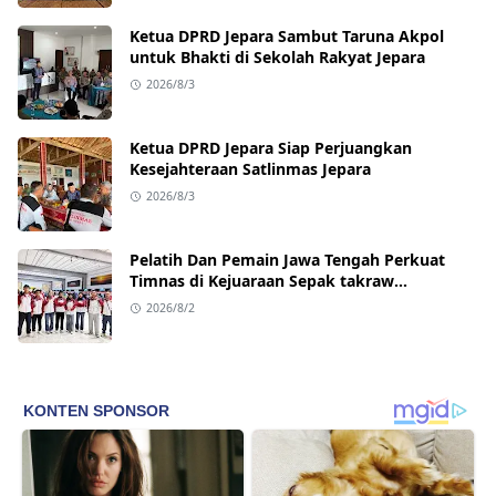
Ketua DPRD Jepara Sambut Taruna Akpol
untuk Bhakti di Sekolah Rakyat Jepara
2026/8/3
Ketua DPRD Jepara Siap Perjuangkan
Kesejahteraan Satlinmas Jepara
2026/8/3
Pelatih Dan Pemain Jawa Tengah Perkuat
Timnas di Kejuaraan Sepak takraw
Internasional
2026/8/2