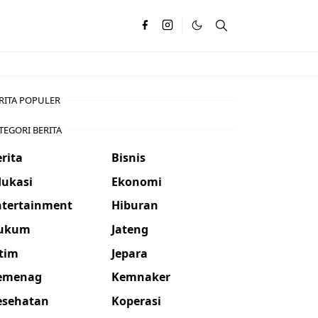
RITA POPULER
TEGORI BERITA
rita
Bisnis
dukasi
Ekonomi
ntertainment
Hiburan
ukum
Jateng
atim
Jepara
emenag
Kemnaker
esehatan
Koperasi