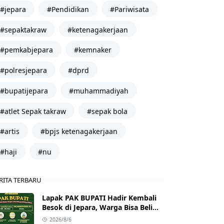
#jepara
#Pendidikan
#Pariwisata
#sepaktakraw
#ketenagakerjaan
#pemkabjepara
#kemnaker
#polresjepara
#dprd
#bupatijepara
#muhammadiyah
#atlet Sepak takraw
#sepak bola
#artis
#bpjs ketenagakerjaan
#haji
#nu
RITA TERBARU
Lapak PAK BUPATI Hadir Kembali
Besok di Jepara, Warga Bisa Beli
Beras hingga Minyak Goreng
2026/8/6