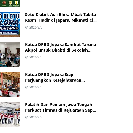
dengan Harga Terjangkau
Soto Kletuk Asli Blora Mbak Tabita
Resmi Hadir di Jepara, Nikmati Cita
Rasa Autentik Mulai Rp10 Ribu
2026/8/5
Ketua DPRD Jepara Sambut Taruna
Akpol untuk Bhakti di Sekolah
Rakyat Jepara
2026/8/3
Ketua DPRD Jepara Siap
Perjuangkan Kesejahteraan
Satlinmas Jepara
2026/8/3
Pelatih Dan Pemain Jawa Tengah
Perkuat Timnas di Kejuaraan Sepak
takraw Internasional
2026/8/2