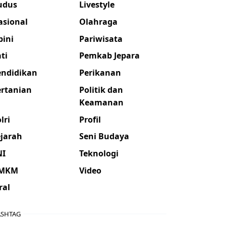
udus
Livestyle
asional
Olahraga
pini
Pariwisata
ti
Pemkab Jepara
endidikan
Perikanan
ertanian
Politik dan
Keamanan
lri
Profil
ejarah
Seni Budaya
NI
Teknologi
MKM
Video
ral
SHTAG