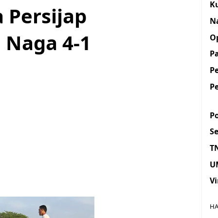
K
 Persijap
N
 Naga 4-1
O
Pa
P
P
Po
S
T
U
Vi
HA