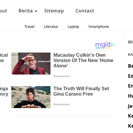
out
Berita
Sitemap
Contact
Travel
Literatur
Laptop
Smartphone
BE
KA
Be
E
E
H
J
K
K