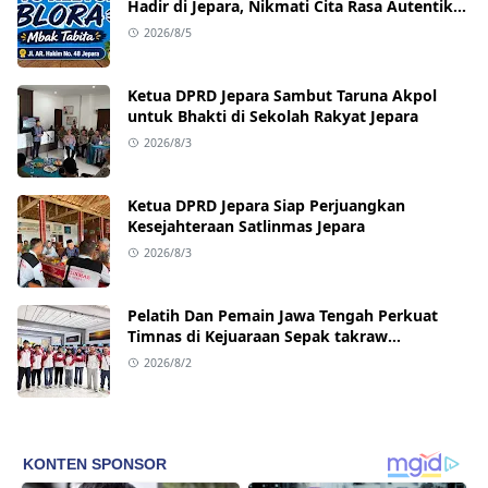
Hadir di Jepara, Nikmati Cita Rasa Autentik
Mulai Rp10 Ribu
2026/8/5
Ketua DPRD Jepara Sambut Taruna Akpol
untuk Bhakti di Sekolah Rakyat Jepara
2026/8/3
Ketua DPRD Jepara Siap Perjuangkan
Kesejahteraan Satlinmas Jepara
2026/8/3
Pelatih Dan Pemain Jawa Tengah Perkuat
Timnas di Kejuaraan Sepak takraw
Internasional
2026/8/2