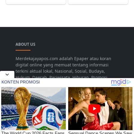
ABOUT US
Merdekajayapos.com adalah Epaper atau koran
digital online yang memuat tentang informasi
terkini aktual lokal, Nasional, Sosial, Budaya,
Hukum, Daerah, Pariwisata, Hiburan, Promosi,
Pertanian, Livestyle, Video, Musik yang disajikan
untuk dan dari Kota Jepara Indonesia. Namun
seiring dengan berjalannya waktu dalam
pengembangan, diharapkan dapat menjangkau
hingga pada tingkat Nasional
LEARN MORE