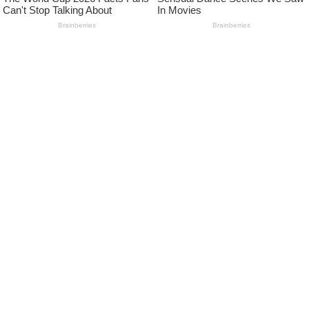
Pedoman Media Siber
Kode Etik Jurnalistik Media Siber
Advertise
Disclaimer
Privacy Policy
FOLLOW US
NEWSLETTER
Tetap terhubung untuk mendapatkan berita
terbaru dan pembaruan penting dari kami.