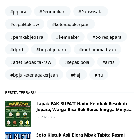
#jepara
#Pendidikan
#Pariwisata
#sepaktakraw
#ketenagakerjaan
#pemkabjepara
#kemnaker
#polresjepara
#dprd
#bupatijepara
#muhammadiyah
#atlet Sepak takraw
#sepak bola
#artis
#bpjs ketenagakerjaan
#haji
#nu
BERITA TERBARU
Lapak PAK BUPATI Hadir Kembali Besok di
Jepara, Warga Bisa Beli Beras hingga Minyak
Goreng dengan Harga Terjangkau
2026/8/6
Soto Kletuk Asli Blora Mbak Tabita Resmi