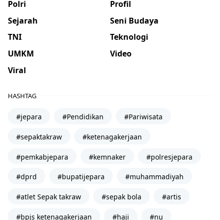
Polri
Profil
Sejarah
Seni Budaya
TNI
Teknologi
UMKM
Video
Viral
HASHTAG
#jepara
#Pendidikan
#Pariwisata
#sepaktakraw
#ketenagakerjaan
#pemkabjepara
#kemnaker
#polresjepara
#dprd
#bupatijepara
#muhammadiyah
#atlet Sepak takraw
#sepak bola
#artis
#bpjs ketenagakerjaan
#haji
#nu