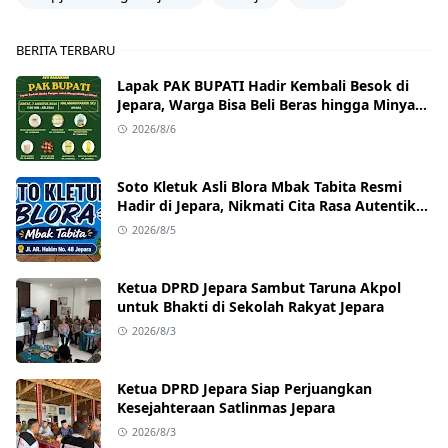
BERITA TERBARU
Lapak PAK BUPATI Hadir Kembali Besok di
Jepara, Warga Bisa Beli Beras hingga Minyak
Goreng dengan Harga Terjangkau
2026/8/6
Soto Kletuk Asli Blora Mbak Tabita Resmi
Hadir di Jepara, Nikmati Cita Rasa Autentik
Mulai Rp10 Ribu
2026/8/5
Ketua DPRD Jepara Sambut Taruna Akpol
untuk Bhakti di Sekolah Rakyat Jepara
2026/8/3
Ketua DPRD Jepara Siap Perjuangkan
Kesejahteraan Satlinmas Jepara
2026/8/3