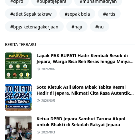
#dprd
#bupatijepara
#muhammadiyah
#atlet Sepak takraw
#sepak bola
#artis
#bpjs ketenagakerjaan
#haji
#nu
BERITA TERBARU
Lapak PAK BUPATI Hadir Kembali Besok di
Jepara, Warga Bisa Beli Beras hingga Minyak
Goreng dengan Harga Terjangkau
2026/8/6
Soto Kletuk Asli Blora Mbak Tabita Resmi
Hadir di Jepara, Nikmati Cita Rasa Autentik
Mulai Rp10 Ribu
2026/8/5
Ketua DPRD Jepara Sambut Taruna Akpol
untuk Bhakti di Sekolah Rakyat Jepara
2026/8/3