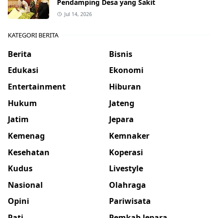
Pendamping Desa yang Sakit
Jul 14, 2026
KATEGORI BERITA
Berita
Bisnis
Edukasi
Ekonomi
Entertainment
Hiburan
Hukum
Jateng
Jatim
Jepara
Kemenag
Kemnaker
Kesehatan
Koperasi
Kudus
Livestyle
Nasional
Olahraga
Opini
Pariwisata
Pati
Pemkab Jepara