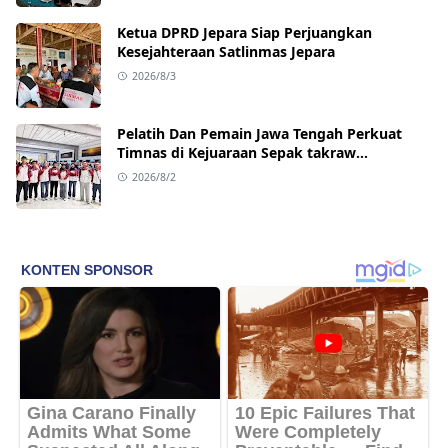
Ketua DPRD Jepara Siap Perjuangkan
Kesejahteraan Satlinmas Jepara
2026/8/3
Pelatih Dan Pemain Jawa Tengah Perkuat
Timnas di Kejuaraan Sepak takraw
Internasional
2026/8/2