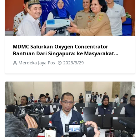
MDMC Salurkan Oxygen Concentrator
Bantuan Dari Singapura: ke Masyarakat
Gunung Berapi Magelang
Merdeka Jaya Pos
2023/3/29