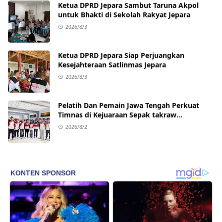
Ketua DPRD Jepara Sambut Taruna Akpol
untuk Bhakti di Sekolah Rakyat Jepara
2026/8/3
Ketua DPRD Jepara Siap Perjuangkan
Kesejahteraan Satlinmas Jepara
2026/8/3
Pelatih Dan Pemain Jawa Tengah Perkuat
Timnas di Kejuaraan Sepak takraw
Internasional
2026/8/2