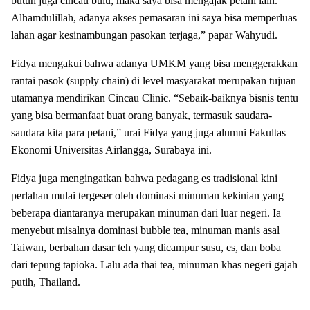
butuh juga cincau bulu, maka saya bisa mengajak petani lain.
Alhamdulillah, adanya akses pemasaran ini saya bisa memperluas
lahan agar kesinambungan pasokan terjaga,” papar Wahyudi.
Fidya mengakui bahwa adanya UMKM yang bisa menggerakkan
rantai pasok (supply chain) di level masyarakat merupakan tujuan
utamanya mendirikan Cincau Clinic. “Sebaik-baiknya bisnis tentu
yang bisa bermanfaat buat orang banyak, termasuk saudara-
saudara kita para petani,” urai Fidya yang juga alumni Fakultas
Ekonomi Universitas Airlangga, Surabaya ini.
Fidya juga mengingatkan bahwa pedagang es tradisional kini
perlahan mulai tergeser oleh dominasi minuman kekinian yang
beberapa diantaranya merupakan minuman dari luar negeri. Ia
menyebut misalnya dominasi bubble tea, minuman manis asal
Taiwan, berbahan dasar teh yang dicampur susu, es, dan boba
dari tepung tapioka. Lalu ada thai tea, minuman khas negeri gajah
putih, Thailand.