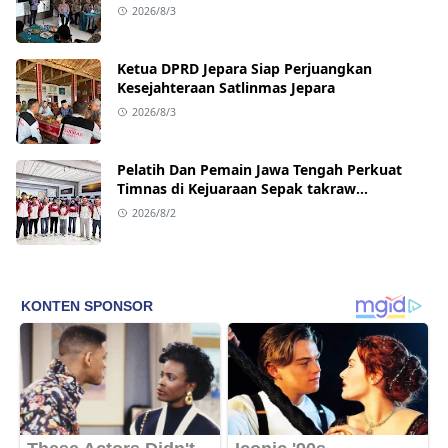
2026/8/3
Ketua DPRD Jepara Siap Perjuangkan
Kesejahteraan Satlinmas Jepara
2026/8/3
Pelatih Dan Pemain Jawa Tengah Perkuat
Timnas di Kejuaraan Sepak takraw
Internasional
2026/8/2