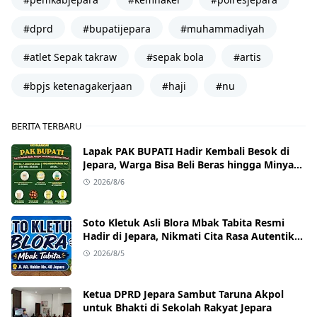
#dprd
#bupatijepara
#muhammadiyah
#atlet Sepak takraw
#sepak bola
#artis
#bpjs ketenagakerjaan
#haji
#nu
BERITA TERBARU
Lapak PAK BUPATI Hadir Kembali Besok di
Jepara, Warga Bisa Beli Beras hingga Minyak
Goreng dengan Harga Terjangkau
2026/8/6
Soto Kletuk Asli Blora Mbak Tabita Resmi
Hadir di Jepara, Nikmati Cita Rasa Autentik
Mulai Rp10 Ribu
2026/8/5
Ketua DPRD Jepara Sambut Taruna Akpol
untuk Bhakti di Sekolah Rakyat Jepara