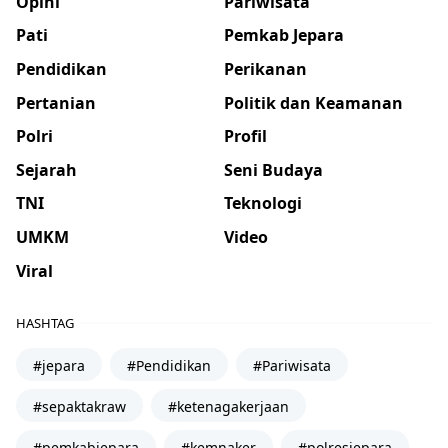
Opini
Pariwisata
Pati
Pemkab Jepara
Pendidikan
Perikanan
Pertanian
Politik dan Keamanan
Polri
Profil
Sejarah
Seni Budaya
TNI
Teknologi
UMKM
Video
Viral
HASHTAG
#jepara
#Pendidikan
#Pariwisata
#sepaktakraw
#ketenagakerjaan
#pemkabjepara
#kemnaker
#polresjepara