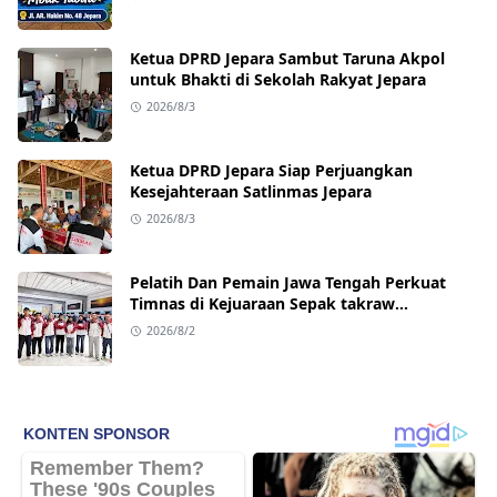
Ketua DPRD Jepara Sambut Taruna Akpol
untuk Bhakti di Sekolah Rakyat Jepara
2026/8/3
Ketua DPRD Jepara Siap Perjuangkan
Kesejahteraan Satlinmas Jepara
2026/8/3
Pelatih Dan Pemain Jawa Tengah Perkuat
Timnas di Kejuaraan Sepak takraw
Internasional
2026/8/2