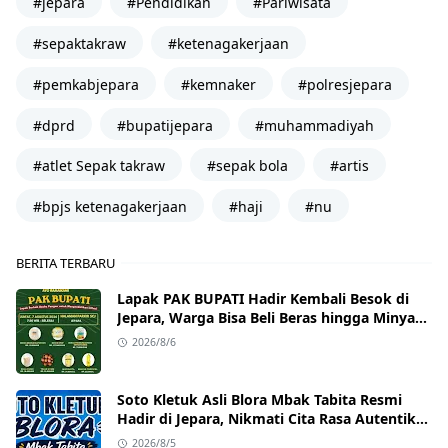
#jepara
#Pendidikan
#Pariwisata
#sepaktakraw
#ketenagakerjaan
#pemkabjepara
#kemnaker
#polresjepara
#dprd
#bupatijepara
#muhammadiyah
#atlet Sepak takraw
#sepak bola
#artis
#bpjs ketenagakerjaan
#haji
#nu
BERITA TERBARU
Lapak PAK BUPATI Hadir Kembali Besok di
Jepara, Warga Bisa Beli Beras hingga Minyak
Goreng dengan Harga Terjangkau
2026/8/6
Soto Kletuk Asli Blora Mbak Tabita Resmi
Hadir di Jepara, Nikmati Cita Rasa Autentik
Mulai Rp10 Ribu
2026/8/5