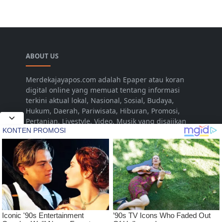
ABOUT US
Merdekajayapos.com adalah Epaper atau koran
digital online yang memuat tentang informasi
terkini aktual lokal, Nasional, Sosial, Budaya,
Hukum, Daerah, Pariwisata, Hiburan, Promosi,
Pertanian, Livestyle, Video, Musik yang disajikan
untuk dan dari Kota Jepara Indonesia. Namun
seiring dengan berjalannya waktu dalam
pengembangan, diharapkan dapat menjangkau
hingga pada tingkat Nasional
LEARN MORE
Pedoman Media Siber