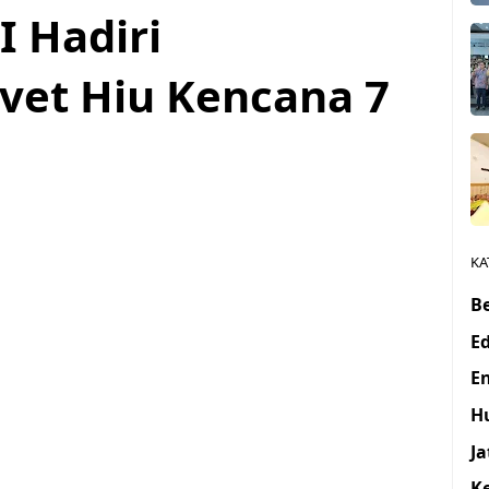
 Hadiri
vet Hiu Kencana 7
KA
Be
E
E
H
J
K