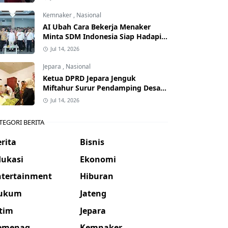
Kemnaker
,
Nasional
AI Ubah Cara Bekerja Menaker
Minta SDM Indonesia Siap Hadapi
Dunia Kerja Baru
Jul 14, 2026
Jepara
,
Nasional
Ketua DPRD Jepara Jenguk
Miftahur Surur Pendamping Desa
yang Sakit
Jul 14, 2026
TEGORI BERITA
rita
Bisnis
dukasi
Ekonomi
ntertainment
Hiburan
ukum
Jateng
atim
Jepara
emenag
Kemnaker