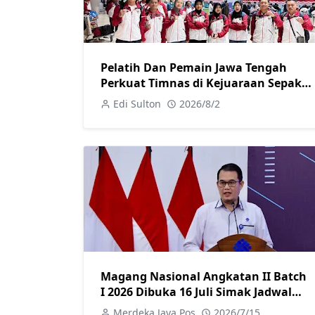
Pelatih Dan Pemain Jawa Tengah
Perkuat Timnas di Kejuaraan Sepak
takraw Internasional
Edi Sulton
2026/8/2
Magang Nasional Angkatan II Batch
I 2026 Dibuka 16 Juli Simak Jadwal
dan Cara Daftar
Merdeka Jaya Pos
2026/7/15