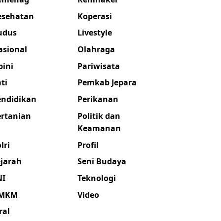
esehatan
Koperasi
udus
Livestyle
asional
Olahraga
pini
Pariwisata
ti
Pemkab Jepara
endidikan
Perikanan
ertanian
Politik dan
Keamanan
lri
Profil
ejarah
Seni Budaya
NI
Teknologi
MKM
Video
ral