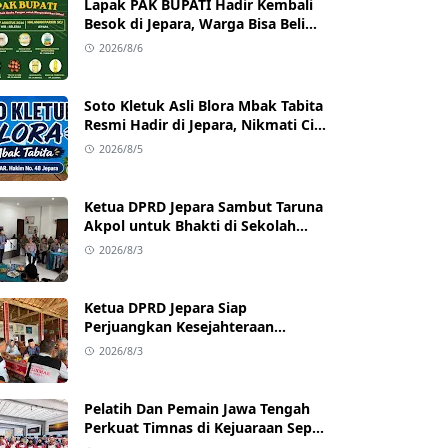
Lapak PAK BUPATI Hadir Kembali
Besok di Jepara, Warga Bisa Beli
Beras hingga Minyak Goreng
2026/8/6
dengan Harga Terjangkau
Soto Kletuk Asli Blora Mbak Tabita
Resmi Hadir di Jepara, Nikmati Cita
Rasa Autentik Mulai Rp10 Ribu
2026/8/5
Ketua DPRD Jepara Sambut Taruna
Akpol untuk Bhakti di Sekolah
Rakyat Jepara
2026/8/3
Ketua DPRD Jepara Siap
Perjuangkan Kesejahteraan
Satlinmas Jepara
2026/8/3
Pelatih Dan Pemain Jawa Tengah
Perkuat Timnas di Kejuaraan Sepak
takraw Internasional