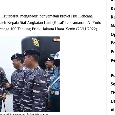
K
 Hutabarat, menghadiri penyematan brevet Hiu Kencana
K
 oleh Kepala Staf Angkatan Laut (Kasal) Laksamana TNI Yudo
N
maga 100 Tanjung Priok, Jakarta Utara. Senin (28/11/2022).
O
Pa
P
P
Po
S
T
U
Vi
nghadiri penyematan brivet kehormatan