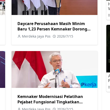
Daycare Perusahaan Masih Minim
Baru 1,23 Persen Kemnaker Dorong
Tempat Kerja Ramah Keluarga
Merdeka Jaya Pos
2026/7/15
Kemnaker Modernisasi Pelatihan
Pejabat Fungsional Tingkatkan
Kompetensi Layanan
Merdeka Jaya Pos
2026/7/15