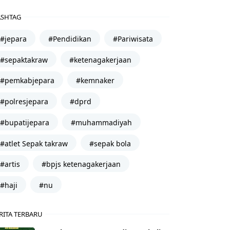
SHTAG
#jepara
#Pendidikan
#Pariwisata
#sepaktakraw
#ketenagakerjaan
#pemkabjepara
#kemnaker
#polresjepara
#dprd
#bupatijepara
#muhammadiyah
#atlet Sepak takraw
#sepak bola
#artis
#bpjs ketenagakerjaan
#haji
#nu
RITA TERBARU