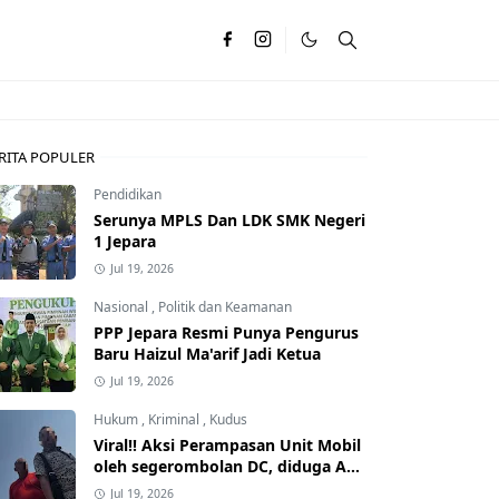
RITA POPULER
Pendidikan
Serunya MPLS Dan LDK SMK Negeri
1 Jepara
Jul 19, 2026
Nasional
,
Politik dan Keamanan
PPP Jepara Resmi Punya Pengurus
Baru Haizul Ma'arif Jadi Ketua
Jul 19, 2026
Hukum
,
Kriminal
,
Kudus
Viral!! Aksi Perampasan Unit Mobil
oleh segerombolan DC, diduga Ada
Dalangnya
Jul 19, 2026